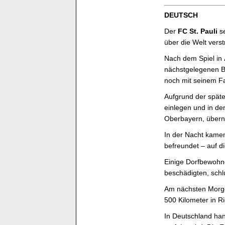
DEUTSCH
Der
FC St. Pauli
se
über die Welt vers
Nach dem Spiel in
nächstgelegenen B
noch mit seinem Fa
Aufgrund der spät
einlegen und in d
Oberbayern, übern
In der Nacht kame
befreundet – auf d
Einige Dorfbewohn
beschädigten, schl
Am nächsten Morgen
500 Kilometer in R
In Deutschland hand