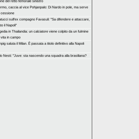
one del retto femorale sinistro
ermo, caccia al vice Pohjanpalo: Di Nardo in pole, ma serve
 cessione
tucci sull'ex compagno Favasuli: "Sa difendere e attaccare,
to il Napoli"
edia in Thailandia: un calciatore viene colpito da un fulmine
 vita in campo
ig saluta il Milan. È passata a titolo definitivo alla Napoli
lo Nesti: "Juve: sta nascendo una squadra alla brasiliana?