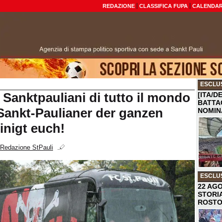
REDAZIONE
CLASSIFICA FUPA
CALENDAR
ESCLU
 Sanktpauliani di tutto il mondo
[ITA/D
BATTA
/ Sankt-Paulianer der ganzen
NOMIN
inigt euch!
Redazione StPauli
ESCLU
22 AGO
STORI
ROST