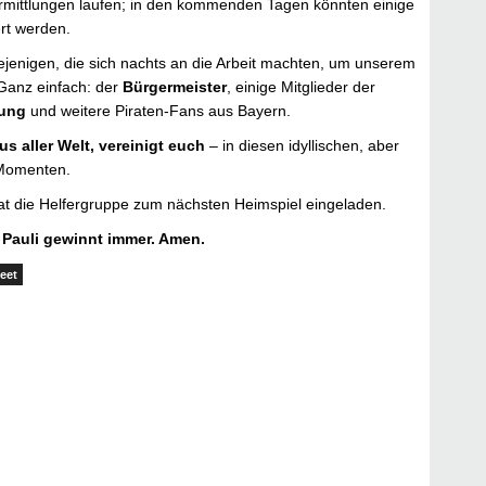
 Ermittlungen laufen; in den kommenden Tagen könnten einige
ert werden.
jenigen, die sich nachts an die Arbeit machten, um unserem
Ganz einfach: der
Bürgermeister
, einige Mitglieder der
ung
und weitere Piraten-Fans aus Bayern.
us aller Welt, vereinigt euch
– in diesen idyllischen, aber
 Momenten.
t die Helfergruppe zum nächsten Heimspiel eingeladen.
. Pauli gewinnt immer. Amen.
eet