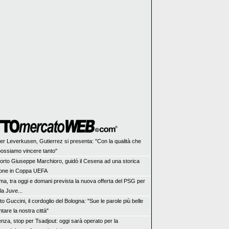
er Leverkusen, Gutierrez si presenta: "Con la qualità che
ossiamo vincere tanto"
orto Giuseppe Marchioro, guidò il Cesena ad una storica
zione in Coppa UEFA
ma, tra oggi e domani prevista la nuova offerta del PSG per
la Juve...
o Guccini, il cordoglio del Bologna: "Sue le parole più belle
tare la nostra città"
enza, stop per Tsadjout: oggi sarà operato per la