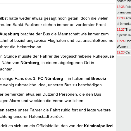
ricostruzi
12:33
Pal
prima una
lbst hätte weder etwas gesagt noch getan, doch die vielen
12:30
Ama
si è merita
treuten Sankt-Paulianer stehen immer an vorderster Front.
12:27
Trag
Augsburg
brachte der Bus die Mannschaft wie immer zum
e perde la
ahnhof beziehungsweise Flughafen und trat anschließend nur
12:24
Domp
hrer die Heimreise an.
Women
12:23
Car
en Stunde musste der Fahrer die vorgeschriebene Ruhepause
er Nähe von
Nürnberg
, in einem abgelegenen Ort in
achten.
n einige Fans des
1. FC Nürnberg
– in Italien mit
Brescia
ie wenig ruhmreiche Idee, unseren Bus zu beschädigen.
er bemerkten etwa ein Dutzend Personen, die den Bus
ugen Alarm und weckten die Verantwortlichen.
 setzte unser Fahrer die Fahrt ruhig fort und legte weitere
ichtung unserer Hafenstadt zurück.
elt es sich um ein Offizialdelikt, das von der
Kriminalpolizei