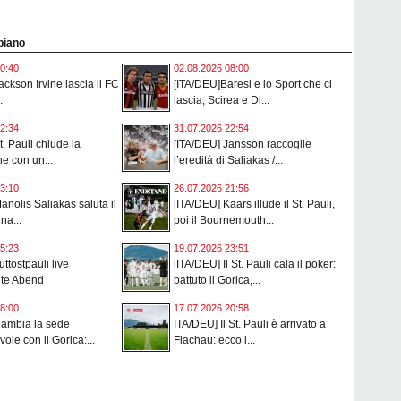
 piano
0:40
02.08.2026 08:00
ackson Irvine lascia il FC
[ITA/DEU]Baresi e lo Sport che ci
.
lascia, Scirea e Di...
2:34
31.07.2026 22:54
t. Pauli chiude la
[ITA/DEU] Jansson raccoglie
e con un...
l’eredità di Saliakas /...
3:10
26.07.2026 21:56
anolis Saliakas saluta il
[ITA/DEU] Kaars illude il St. Pauli,
na...
poi il Bournemouth...
5:23
19.07.2026 23:51
ttostpauli live
[ITA/DEU] Il St. Pauli cala il poker:
ute Abend
battuto il Gorica,...
8:00
17.07.2026 20:58
Cambia la sede
ITA/DEU] Il St. Pauli è arrivato a
ole con il Gorica:...
Flachau: ecco i...