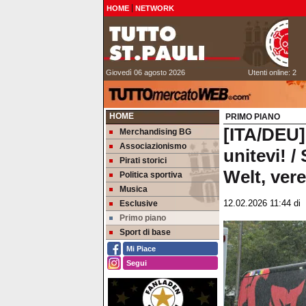
HOME
NETWORK
Giovedì 06 agosto 2026
Utenti online: 2
HOME
PRIMO PIANO
[ITA/DEU]
Merchandising BG
Associazionismo
unitevi! 
Pirati storici
Welt, vere
Politica sportiva
Musica
Esclusive
12.02.2026 11:44
di
Primo piano
Sport di base
Mi Piace
Segui