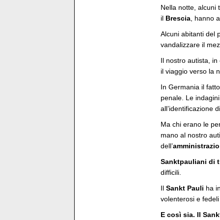
Nella notte, alcuni 
il
Brescia
, hanno a
Alcuni abitanti de
vandalizzare il mez
Il nostro autista, 
il viaggio verso la 
In Germania il fatto
penale. Le indagini
all’identificazione 
Ma chi erano le pe
mano al nostro aut
dell’
amministrazi
Sanktpauliani di t
difficili.
Il
Sankt Pauli
ha in
volenterosi e fedeli
E così sia. Il San