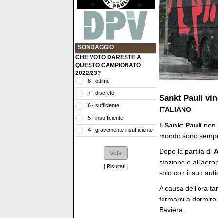
SONDAGGIO
CHE VOTO DARESTE A
QUESTO CAMPIONATO
2022/23?
8 - ottimo
7 - discreto
Sankt Pauli vi
6 - sufficiente
ITALIANO
5 - insufficiente
Il
Sankt Pauli
non a
4 - gravemente insufficiente
mondo sono sempre
Dopo la partita di
A
stazione o all’aero
[
Risultati
]
solo con il suo auti
A causa dell’ora tar
fermarsi a dormire 
Baviera.