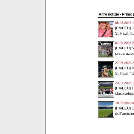
Altre notizie - Primo
05.08.2026 1
[ITA/DEU] J
St. Pauli: il..
01.08.2026 2
[ITA/DEU] S
preparazion
27.07.2026 2
[ITA/DEU] M
St. Pauli: “U
23.07.2026 1
[ITA/DEU] Tu
stasera/he
18.07.2026 0
[ITA/DEU] 
dell’amichev