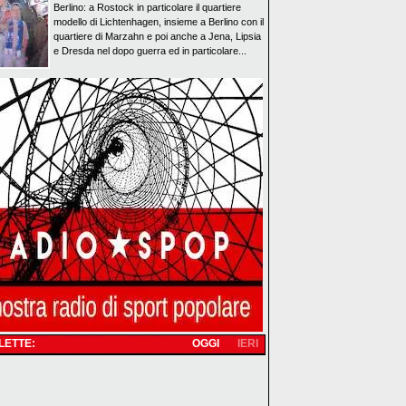
Berlino: a Rostock in particolare il quartiere
modello di Lichtenhagen, insieme a Berlino con il
quartiere di Marzahn e poi anche a Jena, Lipsia
e Dresda nel dopo guerra ed in particolare...
 LETTE:
OGGI
IERI