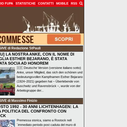
IO FUPA
STATISTICHE
CONTATTI
MOBILE
RSS
SIVE
di Redazione StPauli
EU] LA NOSTRA ANKE, CON IL NOME DI
GLIA ESTHER BEJARANO, È STATA
ATA SOCIA AD HONOREM
🇩🇪 Deutsche Version (versione italiano sotto)
Anke, unser Mitglied, das sich den schönen und
bedeutungsvollen Kampfnamen Esther Bejarano
(1924–2021) gegeben hat – Überlebende von
Auschwitz und Ravensbrück –, wurde von der
Arbeitsgruppe der...
SIVE
di Massimo Finizio
STO 1992 - 30 ANNI LICHTENHAGEN: LA
A POLITICA DEL CONFRONTO CON
OCK
Premessa storica, siamo a Rostock nell
´immediato periodo post caduta del muro di