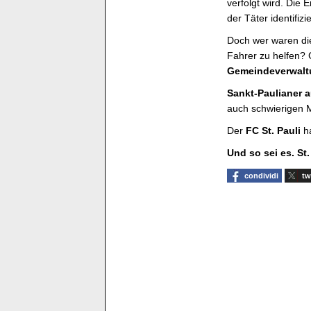
verfolgt wird. Die
der Täter identifizi
Doch wer waren die
Fahrer zu helfen? 
Gemeindeverwalt
Sankt-Paulianer a
auch schwierigen
Der
FC St. Pauli
ha
Und so sei es. St
condividi
tw