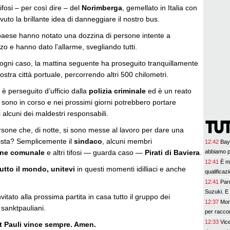
tifosi – per così dire – del
Norimberga
, gemellato in Italia con
vuto la brillante idea di danneggiare il nostro bus.
l paese hanno notato una dozzina di persone intente a
zo e hanno dato l’allarme, svegliando tutti.
in ogni caso, la mattina seguente ha proseguito tranquillamente
nostra città portuale, percorrendo altri 500 chilometri.
 è perseguito d’ufficio dalla
polizia criminale
ed è un reato
 sono in corso e nei prossimi giorni potrebbero portare
di alcuni dei maldestri responsabili.
rsone che, di notte, si sono messe al lavoro per dare una
ista? Semplicemente il
sindaco
, alcuni membri
12:42
Bay
abbiamo p
one comunale
e altri tifosi — guarda caso —
Pirati di Baviera
.
12:41
È m
utto il mondo, unitevi
in questi momenti idilliaci e anche
qualifica
12:41
Par
Suzuki. E 
vitato alla prossima partita in casa tutto il gruppo dei
12:37
Mort
 sanktpauliani.
per raccon
12:33
Vic
kt Pauli vince sempre. Amen.