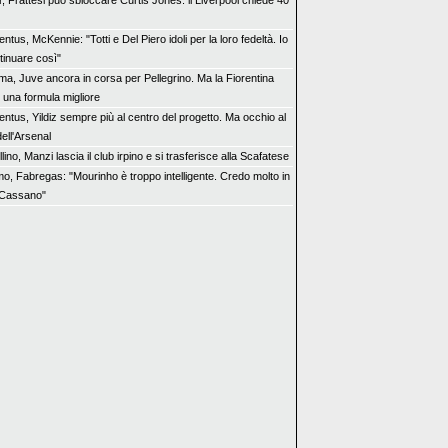
r, Frattesi può sbloccare Curtis Jones: il Liverpool chiede 40
ntus, McKennie: "Totti e Del Piero idoli per la loro fedeltà. Io
tinuare così"
ma, Juve ancora in corsa per Pellegrino. Ma la Fiorentina
e una formula migliore
entus, Yildiz sempre più al centro del progetto. Ma occhio al
ell'Arsenal
lino, Manzi lascia il club irpino e si trasferisce alla Scafatese
o, Fabregas: "Mourinho è troppo intelligente. Credo molto in
 Cassano"