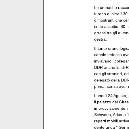
Le cronache raccont
furono di oltre 130
dimostranti che cer
sotto assedio. 80 fur
arresti tra gli auto
destra.
Intanto erano logic
canale tedesco avev
inviavano i collegam
DDR anche lui di Ro
con gli stranieri, ed
delegato della DDR 
prima, senza aver r
Lunedì 24 Agosto, 
il palazzo dei Giras
improvvisamente ini
Schwerin, Arkona 15
reparti mobili arri
gente grida " Germa