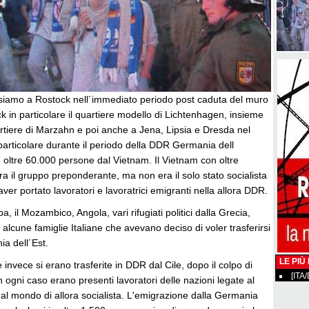
siamo a Rostock nell´immediato periodo post caduta del muro
ck in particolare il quartiere modello di Lichtenhagen, insieme
artiere di Marzahn e poi anche a Jena, Lipsia e Dresda nel
particolare durante il periodo della DDR Germania dell
e oltre 60.000 persone dal Vietnam. Il Vietnam con oltre
 il gruppo preponderante, ma non era il solo stato socialista
aver portato lavoratori e lavoratrici emigranti nella allora DDR.
 il Mozambico, Angola, vari rifugiati politici dalla Grecia,
alcune famiglie Italiane che avevano deciso di voler trasferirsi
ia dell´Est.
LE PIÙ
 invece si erano trasferite in DDR dal Cile, dopo il colpo di
[ITA
n ogni caso erano presenti lavoratori delle nazioni legate al
 al mondo di allora socialista. L'emigrazione dalla Germania