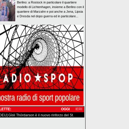
Berlino: a Rostock in particolare il quartiere
modello di Lichtenhagen, insieme a Berlino con il
quartiere di Marzahn e poi anche a Jena, Lipsia
e Dresda nel dopo guerra ed in particolare...
 LETTE:
OGGI
IERI
/DEU] Gísli Thórdarson è il nuovo rinforzo del St.