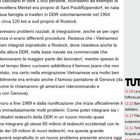
 calcolarsi in oltre 1.500 persone, ricordiamo ad esempio la
ancelliera Merkel era proprio di Sant Pauli/Eppendorf, lei nata
ua famiglia si trasferì in DDR volontariamente nel 1954
 circa 120 km a sud proprio di Rostock.
vevano problemi razziali, di integrazione, anche se per ogni
enza vi erano differenti procedure. Restava che i Vietnamesi
en integrati soprattutto a Rostock, dove risiedeva anche la
ella allora DDR, nella base navale sia commerciale che
 lavoravano la maggior parte dei lavoratori, mentre spesso le
el tempo libero cucivano addirittura il famoso jeans che non
vietato, ma certo nella emigrazione Vietnamese era molto ben
tabilmente era entrato anche il famoso pantalone di Genova (da
come lo chiamarono gli americani ridenominando e
11:26
La 
ns con Genova).
l'offerta p
ro a fine 1989 e dalla riunificazione che inizia ufficialmente il
11:22
Bari
o immediatamente molti problemi. Come poter integrare sia i
definitivo.
11:17
Fifa
 cittadini tedeschi della DDR in un nuovo mondo quasi
sudameri
 integrare gli stessi 60 milioni di tedeschi occidentali con le
11:11
Tori
te dei 18 milioni di nuovi tedeschi, ma questa grande
Acquah al
gurerà soprattutto in un nuovo problema presente ancora oggi