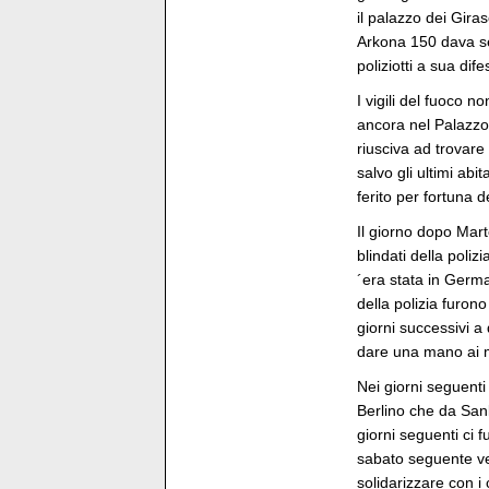
il palazzo dei Giras
Arkona 150 dava seg
poliziotti a sua dif
I vigili del fuoco 
ancora nel Palazzo 
riusciva ad trovare
salvo gli ultimi abi
ferito per fortuna 
Il giorno dopo Mart
blindati della polizi
´era stata in Germa
della polizia furon
giorni successivi a
dare una mano ai 
Nei giorni seguenti
Berlino che da San
giorni seguenti ci 
sabato seguente ve
solidarizzare con i 