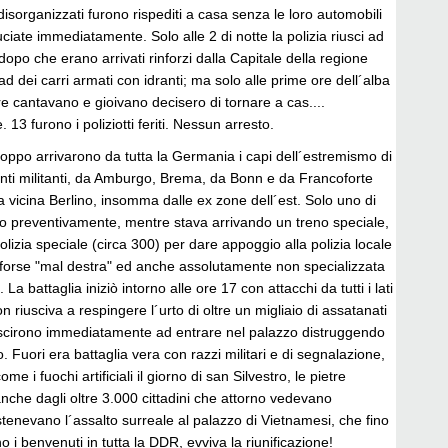
i disorganizzati furono rispediti a casa senza le loro automobili
ciate immediatamente. Solo alle 2 di notte la polizia riusci ad
dopo che erano arrivati rinforzi dalla Capitale della regione
d dei carri armati con idranti; ma solo alle prime ore dell´alba
re cantavano e gioivano decisero di tornare a cas....
 furono i poliziotti feriti. Nessun arresto.
roppo arrivarono da tutta la Germania i capi dell´estremismo di
anti militanti, da Amburgo, Brema, da Bonn e da Francoforte
a vicina Berlino, insomma dalle ex zone dell´est. Solo uno di
to preventivamente, mentre stava arrivando un treno speciale,
olizia speciale (circa 300) per dare appoggio alla polizia locale
o forse "mal destra" ed anche assolutamente non specializzata
La battaglia iniziò intorno alle ore 17 con attacchi da tutti i lati
n riusciva a respingere l´urto di oltre un migliaio di assatanati
uscirono immediatamente ad entrare nel palazzo distruggendo
no. Fuori era battaglia vera con razzi militari e di segnalazione,
e i fuochi artificiali il giorno di san Silvestro, le pietre
nche dagli oltre 3.000 cittadini che attorno vedevano
tenevano l´assalto surreale al palazzo di Vietnamesi, che fino
 i benvenuti in tutta la DDR, evviva la riunificazione!