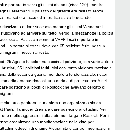
oli e portare in salvo gli ultimi abitanti (circa 120), mentre
nali allarmanti: il palazzo dei girasoli era restato senza
esa, era sotto attacco ed in pratica stava bruciando.
non riuscivano a dare soccorso mentre gli ultimi Vietnamesi
riuscivano ad arrivare sul tetto. Verso la mezzanotte la polizia
 accesso al Palazzo inseme ai VVFF locali e portare in
tanti. La serata si concludeva con 65 poliziotti feriti, nessun
dei migranti, nessun arresto.
edì 25 Agosto fu solo una caccia al poliziotto, con varie auto e
a bruciati, 65 i poliziotti feriti. Mai cosi tanta violenza razzista c
nia dalla seconda guerra mondiale a fondo razziale, i capi
o immediatamente rimossi, una ondata di proteste portò nei
 dare sostegno ai pochi di Rostock che avevano cercato di
migranti.
 molte auto partirono in maniera non organizzata sia da
kt Pauli, Hannover Brema a dare sostegno ai cittadini. Nei
furono molte aggressioni alle auto non targate Rostock. Per il
nne organizzata una manifestazione nella città per
cittadini tedeschi di origine Vietnamita e contro i neo nazismi