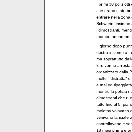
I primi 30 poliziott
che erano state bru
entrare nella zona 
Schwerin, insieme a
i dimostranti, ment
momentaneamente. 13
Il giorno dopo purt
destra insieme a t
ma soprattutto dall
loro venne arresta
organizzato dalla P
molto " distratta" 
e mal equipaggiata. 
mentre la polizia no
dimostranti che ri
tutto fino al 5. pia
molotov volavano com
venivano lanciate a
controllavano e sos
18 mesi prima erano