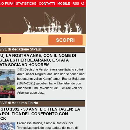
IO FUPA
STATISTICHE
CONTATTI
MOBILE
RSS
SIVE
di Redazione StPauli
EU] LA NOSTRA ANKE, CON IL NOME DI
GLIA ESTHER BEJARANO, È STATA
ATA SOCIA AD HONOREM
🇩🇪 Deutsche Version (versione italiano sotto)
Anke, unser Mitglied, das sich den schönen und
bedeutungsvollen Kampfnamen Esther Bejarano
(1924–2021) gegeben hat – Überlebende von
Auschwitz und Ravensbrück –, wurde von der
Arbeitsgruppe der...
SIVE
di Massimo Finizio
STO 1992 - 30 ANNI LICHTENHAGEN: LA
A POLITICA DEL CONFRONTO CON
OCK
Premessa storica, siamo a Rostock nell
´immediato periodo post caduta del muro di