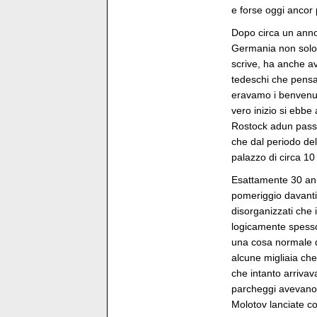
e forse oggi ancor 
Dopo circa un anno
Germania non solo d
scrive, ha anche a
tedeschi che pensa
eravamo i benvenut
vero inizio si ebbe
Rostock adun passo 
che dal periodo del
palazzo di circa 10 
Esattamente 30 ann
pomeriggio davanti 
disorganizzati che 
logicamente spesso
una cosa normale qu
alcune migliaia ch
che intanto arrivav
parcheggi avevano d
Molotov lanciate con