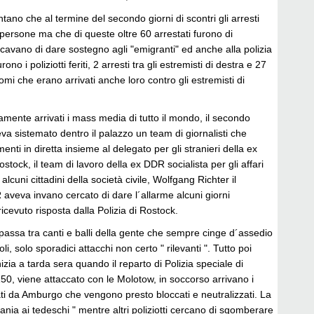
ano che al termine del secondo giorni di scontri gli arresti
 persone ma che di queste oltre 60 arrestati furono di
cavano di dare sostegno agli "emigranti" ed anche alla polizia
ono i poliziotti feriti, 2 arresti tra gli estremisti di destra e 27
nomi che erano arrivati anche loro contro gli estremisti di
amente arrivati i mass media di tutto il mondo, il secondo
a sistemato dentro il palazzo un team di giornalisti che
enti in diretta insieme al delegato per gli stranieri della ex
stock, il team di lavoro della ex DDR socialista per gli affari
 alcuni cittadini della società civile, Wolfgang Richter il
aveva invano cercato di dare l´allarme alcuni giorni
icevuto risposta dalla Polizia di Rostock.
passa tra canti e balli della gente che sempre cinge d´assedio
oli, solo sporadici attacchi non certo " rilevanti ". Tutto poi
zia a tarda sera quando il reparto di Polizia speciale di
0, viene attaccato con le Molotow, in soccorso arrivano i
vati da Amburgo che vengono presto bloccati e neutralizzati. La
nia ai tedeschi " mentre altri poliziotti cercano di sgomberare