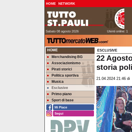
HOME
NETWORK
Sabato 08 agosto 2026
Utenti online: 1
HOME
ESCLUSIVE
22 Agosto
Merchandising BG
Associazionismo
storia po
Pirati storici
Politica sportiva
21.04.2024 21:46
d
Musica
Esclusive
Primo piano
Sport di base
Mi Piace
Segui