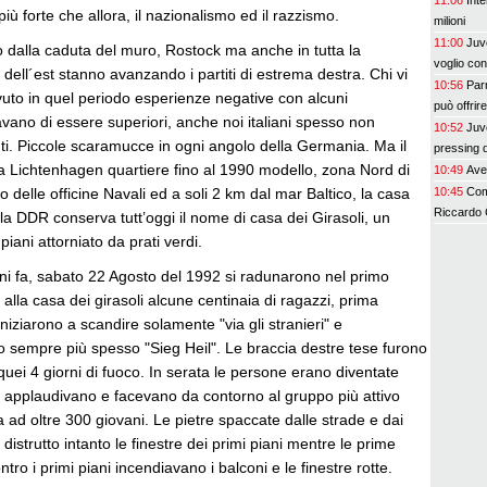
11:06
Inte
più forte che allora, il nazionalismo ed il razzismo.
milioni
11:00
Juve
 dalla caduta del muro, Rostock ma anche in tutta la
voglio con
ell´est stanno avanzando i partiti di estrema destra. Chi vi
10:56
Par
vuto in quel periodo esperienze negative con alcuni
può offrir
vano di essere superiori, anche noi italiani spesso non
10:52
Juv
i. Piccole scaramucce in ogni angolo della Germania. Ma il
pressing d
 a Lichtenhagen quartiere fino al 1990 modello, zona Nord di
10:49
Avel
delle officine Navali ed a soli 2 km dal mar Baltico, la casa
10:45
Com
Riccardo
la DDR conserva tutt’oggi il nome di casa dei Girasoli, un
piani attorniato da prati verdi.
i fa, sabato 22 Agosto del 1992 si radunarono nel primo
alla casa dei girasoli alcune centinaia di ragazzi, prima
iniziarono a scandire solamente "via gli stranieri" e
 sempre più spesso "Sieg Heil". Le braccia destre tese furono
ei 4 giorni di fuoco. In serata le persone erano diventate
e applaudivano e facevano da contorno al gruppo più attivo
a ad oltre 300 giovani. Le pietre spaccate dalle strade e dai
istrutto intanto le finestre dei primi piani mentre le prime
tro i primi piani incendiavano i balconi e le finestre rotte.