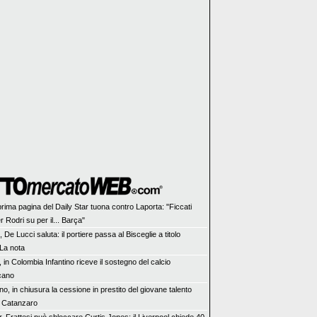
prima pagina del Daily Star tuona contro Laporta: "Ficcati
er Rodri su per il... Barça"
, De Lucci saluta: il portiere passa al Bisceglie a titolo
 La nota
, in Colombia Infantino riceve il sostegno del calcio
cano
no, in chiusura la cessione in prestito del giovane talento
 Catanzaro