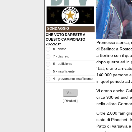
SONDAGGIO
CHE VOTO DARESTE A
QUESTO CAMPIONATO
Premessa storica, 
2022/23?
di Berlino: a Rosto
8 - ottimo
a Berlino con il qu
7 - discreto
dopo guerra ed in 
6 - sufficiente
´Est, erano arrivat
5 - insufficiente
140.000 persone era
4 - gravemente insufficiente
in quel periodo ad 
Vi erano anche Cuba,
circa 900 ed anche 
[
Risultati
]
nella allora German
Oltre 2.000 famiglie
stato di Pinochet. I
Patto di Varsavia e