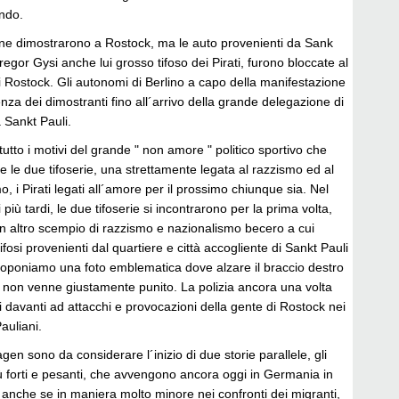
endo.
ne dimostrarono a Rostock, ma le auto provenienti da Sank
egor Gysi anche lui grosso tifoso dei Pirati, furono bloccate al
á di Rostock. Gli autonomi di Berlino a capo della manifestazione
nza dei dimostranti fino all´arrivo della grande delegazione di
a Sankt Pauli.
utto i motivi del grande " non amore " politico sportivo che
 le due tifoserie, una strettamente legata al razzismo ed al
, i Pirati legati all´amore per il prossimo chiunque sia. Nel
 più tardi, le due tifoserie si incontrarono per la prima volta,
 un altro scempio di razzismo e nazionalismo becero a cui
tifosi provenienti dal quartiere e città accogliente di Sankt Pauli
roponiamo una foto emblematica dove alzare il braccio destro
o non venne giustamente punito. La polizia ancora una volta
chi davanti ad attacchi e provocazioni della gente di Rostock nei
Pauliani.
agen sono da considerare l´inizio di due storie parallele, gli
ù forti e pesanti, che avvengono ancora oggi in Germania in
, anche se in maniera molto minore nei confronti dei migranti,