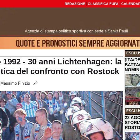
REDAZIONE
CLASSIFICA FUPA
CALENDAR
ESCLU
 1992 - 30 anni Lichtenhagen: la
[ITA/D
BATTA
litica del confronto con Rostock
NOMIN
i
Massimo Finizio
ESCLU
22 AGO
STORI
ROST