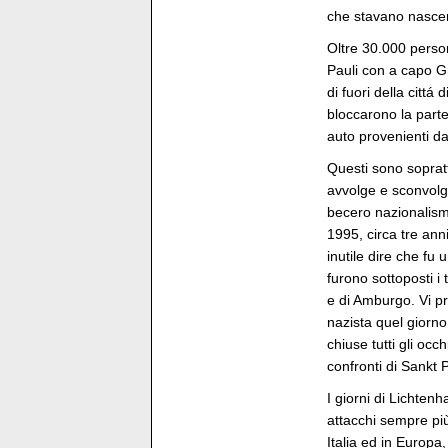
che stavano nasc
Oltre 30.000 perso
Pauli con a capo Gr
di fuori della citt
bloccarono la parte
auto provenienti d
Questi sono sopratt
avvolge e sconvolge
becero nazionalismo
1995, circa tre anni
inutile dire che fu
furono sottoposti i 
e di Amburgo. Vi p
nazista quel giorn
chiuse tutti gli oc
confronti di Sankt 
I giorni di Lichtenh
attacchi sempre pi
Italia ed in Europa