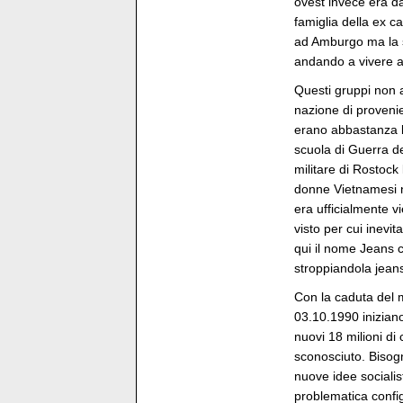
ovest invece era da
famiglia della ex c
ad Amburgo ma la s
andando a vivere a
Questi gruppi non a
nazione di proveni
erano abbastanza b
scuola di Guerra d
militare di Rostock
donne Vietnamesi n
era ufficialmente 
visto per cui inevi
qui il nome Jeans 
stroppiandola jea
Con la caduta del mu
03.10.1990 inizian
nuovi 18 milioni di
sconosciuto. Bisogna
nuove idee socialis
problematica confi