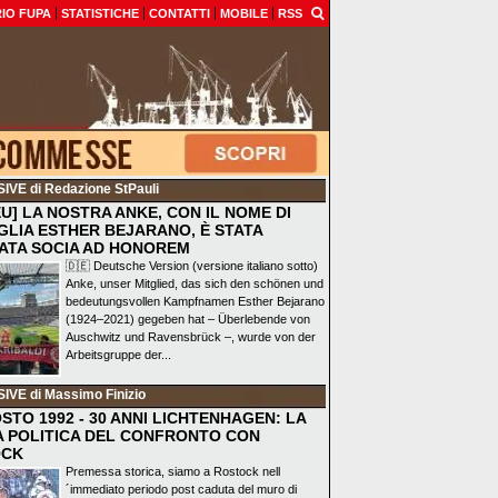
IO FUPA
STATISTICHE
CONTATTI
MOBILE
RSS
SIVE
di Redazione StPauli
EU] LA NOSTRA ANKE, CON IL NOME DI
GLIA ESTHER BEJARANO, È STATA
ATA SOCIA AD HONOREM
🇩🇪 Deutsche Version (versione italiano sotto)
Anke, unser Mitglied, das sich den schönen und
bedeutungsvollen Kampfnamen Esther Bejarano
(1924–2021) gegeben hat – Überlebende von
Auschwitz und Ravensbrück –, wurde von der
Arbeitsgruppe der...
SIVE
di Massimo Finizio
STO 1992 - 30 ANNI LICHTENHAGEN: LA
A POLITICA DEL CONFRONTO CON
OCK
Premessa storica, siamo a Rostock nell
´immediato periodo post caduta del muro di