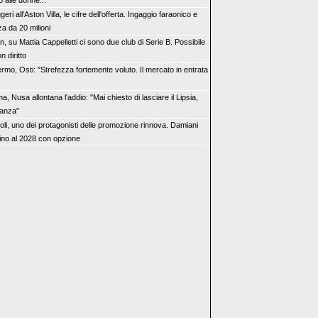
o alle donne..."
eri all'Aston Villa, le cifre dell'offerta. Ingaggio faraonico e
a da 20 milioni
n, su Mattia Cappelletti ci sono due club di Serie B. Possibile
n diritto
rmo, Osti: "Strefezza fortemente voluto. Il mercato in entrata
, Nusa allontana l'addio: "Mai chiesto di lasciare il Lipsia,
canza"
oli, uno dei protagonisti delle promozione rinnova. Damiani
fino al 2028 con opzione