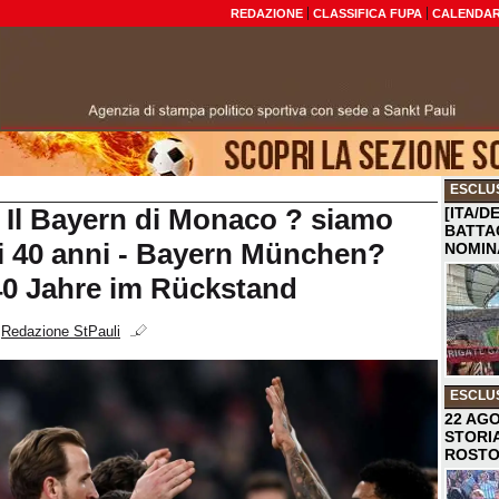
REDAZIONE
CLASSIFICA FUPA
CALENDAR
ESCLU
 Il Bayern di Monaco ? siamo
[ITA/D
BATTA
di 40 anni - Bayern München?
NOMIN
40 Jahre im Rückstand
i
Redazione StPauli
ESCLU
22 AGO
STORI
ROST