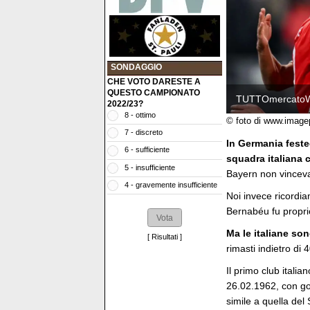
SONDAGGIO
CHE VOTO DARESTE A
QUESTO CAMPIONATO
TUTTOmercato
2022/23?
8 - ottimo
© foto di www.image
7 - discreto
In Germania festeg
6 - sufficiente
squadra italiana 
5 - insufficiente
Bayern non vincev
4 - gravemente insufficiente
Noi invece ricordia
Bernabéu fu proprio
Ma le italiane so
[
Risultati
]
rimasti indietro di 
Il primo club italia
26.02.1962, con go
simile a quella del