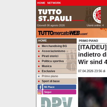
HOME
NETWORK
Giovedì 06 agosto 2026
Utenti online: 4
HOME
PRIMO PIANO
[ITA/DEU]
Merchandising BG
Associazionismo
indietro 
Pirati storici
Wir sind 
Politica sportiva
Musica
Esclusive
07.04.2026 23:56
d
Primo piano
Sport di base
Mi Piace
Segui