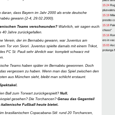
piace tant
15:24
Rugg
plusvalenz
h daran, dass Bayern im Jahr 2000 als erste deutsche
15:19
Mila
nabéu gewann (2-4, 29.02.2000).
prestito co
15:18
Pale
alienischen Teams verschwunden?
Wahrlich, wir sagen euch:
chiuso"
le 40 Jahre zurückgefallen.
15:16
Roma
sche Verein, der im Bernabéu gewann, war Juventus am
ero in va
15:03
Asc
em Tor von Sivori. Juventus spielte damals mit einem Trikot,
prolunga 
es FC St. Pauli sehr ähnlich war: komplett schwarz mit
n.
lienische Teams haben später im Bernabéu gewonnen. Doch
 das vergessen zu haben. Wenn man das Spiel zwischen den
ten aus München sieht, bleibt man schlicht erstaunt.
 Spektakel.
den Ball zum Torwart zurückgespielt?
Null.
nsivspiel gesehen? Die Torchancen?
Genau das Gegenteil
italienische Fußball heute bietet.
t im brasilianischen Copacabana-Stil: rund 20 Torchancen,