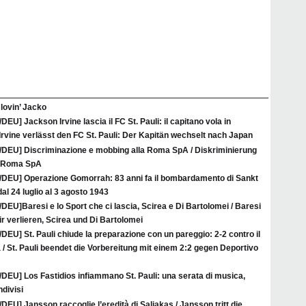
l lovin’ Jacko
/DEU] Jackson Irvine lascia il FC St. Pauli: il capitano vola in
rvine verlässt den FC St. Pauli: Der Kapitän wechselt nach Japan
A/DEU] Discriminazione e mobbing alla Roma SpA / Diskriminierung
r Roma SpA
A/DEU] Operazione Gomorrah: 83 anni fa il bombardamento di Sankt
al 24 luglio al 3 agosto 1943
/DEU]Baresi e lo Sport che ci lascia, Scirea e Di Bartolomei / Baresi
ir verlieren, Scirea und Di Bartolomei
/DEU] St. Pauli chiude la preparazione con un pareggio: 2-2 contro il
/ St. Pauli beendet die Vorbereitung mit einem 2:2 gegen Deportivo
/DEU] Los Fastidios infiammano St. Pauli: una serata di musica,
ndivisi
/DEU] Jansson raccoglie l’eredità di Saliakas / Jansson tritt die