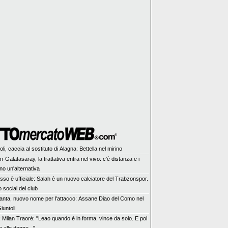
li, caccia al sostituto di Alagna: Bettella nel mirino
n-Galatasaray, la trattativa entra nel vivo: c'è distanza e i
no un'alternativa
sso è ufficiale: Salah è un nuovo calciatore del Trabzonspor.
 social del club
lanta, nuovo nome per l'attacco: Assane Diao del Como nel
iuntoli
x Milan Traorè: "Leao quando è in forma, vince da solo. E poi