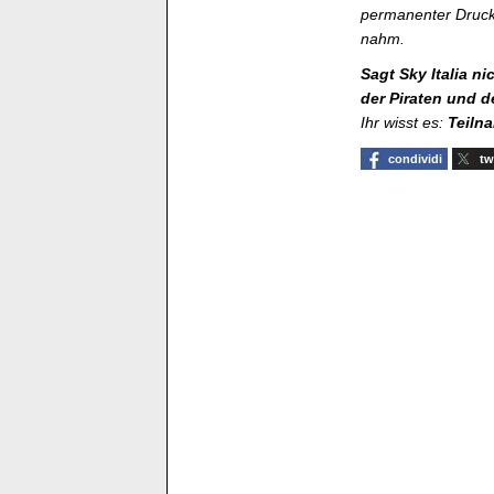
permanenter Druck 
nahm.
Sagt Sky Italia n
der Piraten und d
Ihr wisst es:
Teiln
condividi
tw