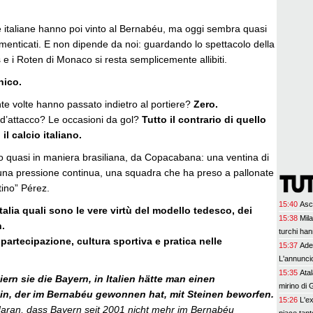
e italiane hanno poi vinto al Bernabéu, ma oggi sembra quasi
menticati. E non dipende da noi: guardando lo spettacolo della
s e i Roten di Monaco si resta semplicemente allibiti.
nico.
te volte hanno passato indietro al portiere?
Zero.
o d’attacco? Le occasioni da gol?
Tutto il contrario di quello
l calcio italiano.
to quasi in maniera brasiliana, da Copacabana: una ventina di
 una pressione continua, una squadra che ha preso a pallonate
tino” Pérez.
15:40
Asco
talia quali sono le vere virtù del modello tedesco, dei
15:38
Mila
n.
turchi han
:
partecipazione, cultura sportiva e pratica nelle
15:37
Ade
L'annuncio
15:35
Ata
ern sie die Bayern, in Italien hätte man einen
mirino di G
ein, der im Bernabéu gewonnen hat, mit Steinen beworfen.
15:26
L'e
t daran, dass Bayern seit 2001 nicht mehr im Bernabéu