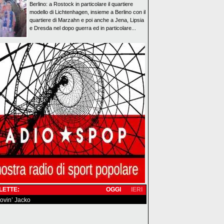
Berlino: a Rostock in particolare il quartiere
modello di Lichtenhagen, insieme a Berlino con il
quartiere di Marzahn e poi anche a Jena, Lipsia
e Dresda nel dopo guerra ed in particolare...
 LETTE:
OGGI
IERI
 lovin’ Jacko