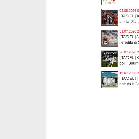
02.08.2026 0
[ITA/DEU]Ba
lascia, Scir
31.07.2026 2
[ITA/DEU] J
l’eredità di 
26.07.2026 2
[ITA/DEU] Ka
poi il Bour
19.07.2026 2
[ITA/DEU] Il
battuto il Go