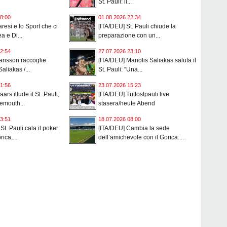
St. Pauli: il...
8:00
01.08.2026 22:34
resi e lo Sport che ci
[ITA/DEU] St. Pauli chiude la
ea e Di...
preparazione con un...
2:54
27.07.2026 23:10
ansson raccoglie
[ITA/DEU] Manolis Saliakas saluta il
Saliakas /...
St. Pauli: “Una...
1:56
23.07.2026 15:23
ars illude il St. Pauli,
[ITA/DEU] Tuttostpauli live
nemouth...
stasera/heute Abend
3:51
18.07.2026 08:00
 St. Pauli cala il poker:
[ITA/DEU] Cambia la sede
rica,...
dell’amichevole con il Gorica:...