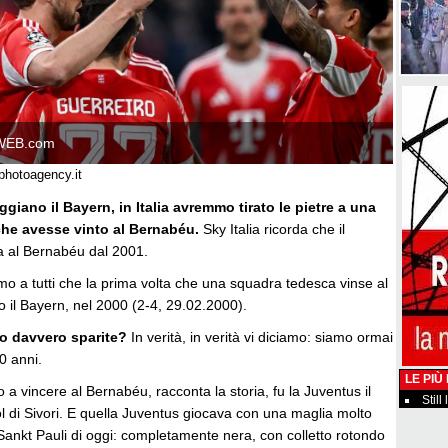
WEB.com
photoagency.it
giano il Bayern, in Italia avremmo tirato le pietre a una
che avesse vinto al Bernabéu.
Sky Italia ricorda che il
a al Bernabéu dal 2001.
mo a tutti che la prima volta che una squadra tedesca vinse al
 il Bayern, nel 2000 (2-4, 29.02.2000).
no davvero sparite?
In verità, in verità vi diciamo: siamo ormai
40 anni.
LE PIÙ
no a vincere al Bernabéu, racconta la storia, fu la Juventus il
Still
l di Sivori. E quella Juventus giocava con una maglia molto
 Sankt Pauli di oggi: completamente nera, con colletto rotondo