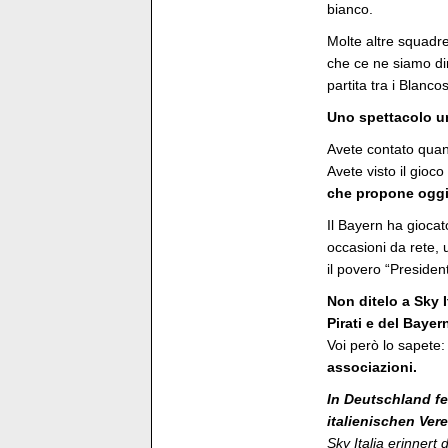
bianco.
Molte altre squadr
che ce ne siamo di
partita tra i Blanco
Uno spettacolo u
Avete contato quan
Avete visto il gioc
che propone oggi i
Il Bayern ha gioca
occasioni da rete,
il povero “Presiden
Non ditelo a Sky I
Pirati e del Bayer
Voi però lo sapete
associazioni.
In Deutschland fei
italienischen Ver
Sky Italia erinner