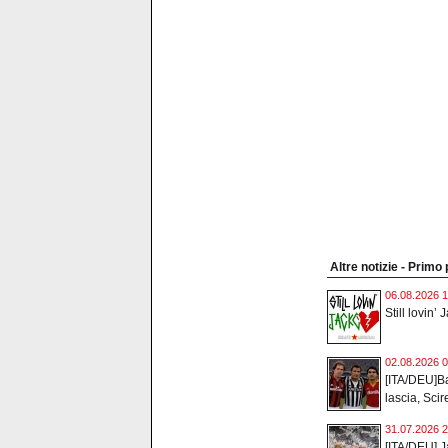
Altre notizie - Primo
06.08.2026 1
Still lovin’ 
02.08.2026 0
[ITA/DEU]Ba
lascia, Scir
31.07.2026 2
[ITA/DEU] J