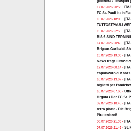
giocherà / Testspiel
ITA/
17.07.2026 20:58 -
FC St. Pauli ist in 
[IT
16.07.2026 18:00 -
TUTTOSTPAULI WE
[IT
15.07.2026 22:55 -
BIS 6 SIND TERMIN
[ITA
14.07.2026 20:46 -
Brigate-Garibaldi-Shir
[IT
13.07.2026 19:30 -
News fragt TuttoStPa
[ITA
12.07.2026 08:14 -
capolavoro di Kaars 
[ITA
10.07.2026 13:07 -
biglietti per l'amic
Uffi
10.07.2026 07:00 -
Hrgota / Der FC St. P
[ITA
09.07.2026 18:45 -
terra pirata / Die Br
Piratenland!
[ITA
08.07.2026 21:33 -
St. 
07.07.2026 21:46 -