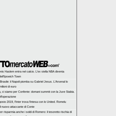
nis Haslem entra nel calcio. L'ex stella NBA diventa
dell'Ipswich Town
Brasile: il Napoli piomba su Gabriel Jesus. L'Arsenal lo
milioni di euro
a, ci siamo per Confente: domani summit con la Juve Stabia.
ell'operazione
osto 2019, l'Inter trova l'intesa con lo United. Romelu
il nuovo attaccante di Conte
ter risparmia anche i soldi di Romero: il tesoretto rischia di