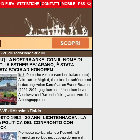
IO FUPA
STATISTICHE
CONTATTI
MOBILE
RSS
SIVE
di Redazione StPauli
EU] LA NOSTRA ANKE, CON IL NOME DI
GLIA ESTHER BEJARANO, È STATA
ATA SOCIA AD HONOREM
🇩🇪 Deutsche Version (versione italiano sotto)
Anke, unser Mitglied, das sich den schönen und
bedeutungsvollen Kampfnamen Esther Bejarano
(1924–2021) gegeben hat – Überlebende von
Auschwitz und Ravensbrück –, wurde von der
Arbeitsgruppe der...
SIVE
di Massimo Finizio
STO 1992 - 30 ANNI LICHTENHAGEN: LA
A POLITICA DEL CONFRONTO CON
OCK
Premessa storica, siamo a Rostock nell
´immediato periodo post caduta del muro di