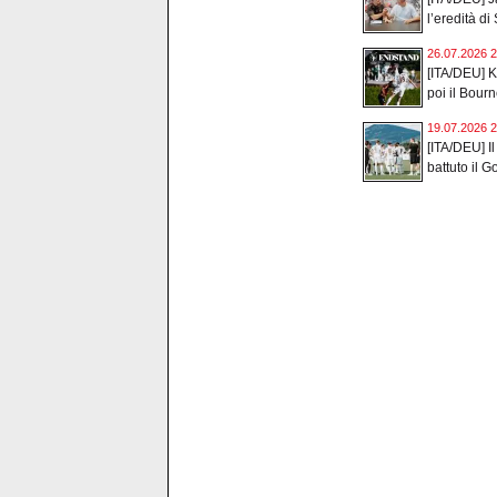
l’eredità di 
26.07.2026 2
[ITA/DEU] Ka
poi il Bour
19.07.2026 2
[ITA/DEU] Il
battuto il Go