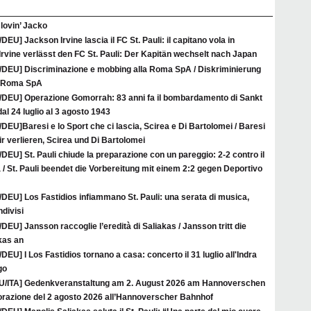
l lovin’ Jacko
/DEU] Jackson Irvine lascia il FC St. Pauli: il capitano vola in
rvine verlässt den FC St. Pauli: Der Kapitän wechselt nach Japan
A/DEU] Discriminazione e mobbing alla Roma SpA / Diskriminierung
r Roma SpA
A/DEU] Operazione Gomorrah: 83 anni fa il bombardamento di Sankt
al 24 luglio al 3 agosto 1943
/DEU]Baresi e lo Sport che ci lascia, Scirea e Di Bartolomei / Baresi
ir verlieren, Scirea und Di Bartolomei
/DEU] St. Pauli chiude la preparazione con un pareggio: 2-2 contro il
/ St. Pauli beendet die Vorbereitung mit einem 2:2 gegen Deportivo
/DEU] Los Fastidios infiammano St. Pauli: una serata di musica,
ndivisi
/DEU] Jansson raccoglie l’eredità di Saliakas / Jansson tritt die
kas an
/DEU] I Los Fastidios tornano a casa: concerto il 31 luglio all'Indra
go
U/ITA] Gedenkveranstaltung am 2. August 2026 am Hannoverschen
azione del 2 agosto 2026 all’Hannoverscher Bahnhof