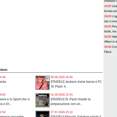
rimanere i
06/08
Una
firmato pe
06/08
L'a
top o rest
06/08
Pes
facile, ma 
06/08
Ade
Affare in 
06/08
Conf
Pjaca
 piano
4:40
05.08.2026 10:40
Jacko
[ITA/DEU] Jackson Irvine lascia il FC
St. Pauli: il...
8:00
01.08.2026 22:34
resi e lo Sport che ci
[ITA/DEU] St. Pauli chiude la
ea e Di...
preparazione con un...
2:54
27.07.2026 23:10
ansson raccoglie
[ITA/DEU] Manolis Saliakas saluta il