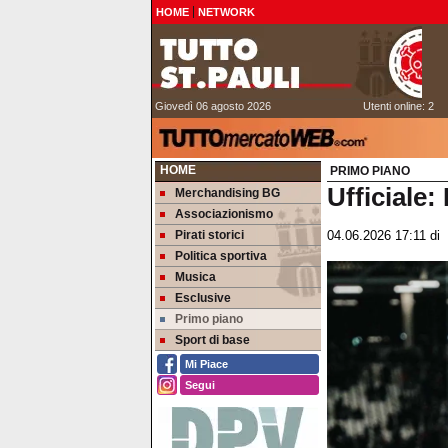
HOME
NETWORK
Giovedì 06 agosto 2026
Utenti online: 2
HOME
PRIMO PIANO
Ufficiale:
Merchandising BG
Associazionismo
Pirati storici
04.06.2026 17:11
di
Politica sportiva
Musica
Esclusive
Primo piano
Sport di base
Mi Piace
Segui