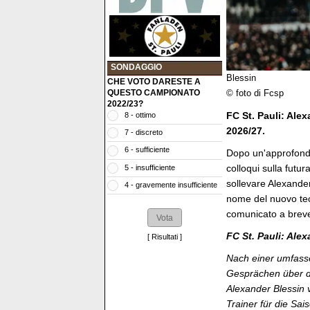
SONDAGGIO
Blessin
CHE VOTO DARESTE A
QUESTO CAMPIONATO
© foto di Fcsp
2022/23?
FC St. Pauli: Alex
8 - ottimo
2026/27.
7 - discreto
6 - sufficiente
Dopo un'approfondit
colloqui sulla futur
5 - insufficiente
sollevare Alexander
4 - gravemente insufficiente
nome del nuovo tec
comunicato a brev
FC St. Pauli: Ale
[
Risultati
]
Nach einer umfasse
Gesprächen über di
Alexander Blessin 
Trainer für die Sai