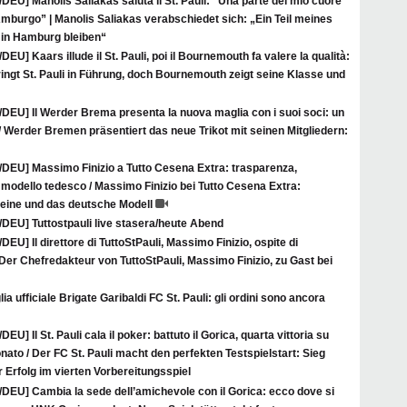
/DEU] Manolis Saliakas saluta il St. Pauli: “Una parte del mio cuore
mburgo” | Manolis Saliakas verabschiedet sich: „Ein Teil meines
in Hamburg bleiben“
/DEU] Kaars illude il St. Pauli, poi il Bournemouth fa valere la qualità:
bringt St. Pauli in Führung, doch Bournemouth zeigt seine Klasse und
/DEU] Il Werder Brema presenta la nuova maglia con i suoi soci: un
 Werder Bremen präsentiert das neue Trikot mit seinen Mitgliedern:
A/DEU] Massimo Finizio a Tutto Cesena Extra: trasparenza,
 modello tedesco / Massimo Finizio bei Tutto Cesena Extra:
eine und das deutsche Modell
/DEU] Tuttostpauli live stasera/heute Abend
/DEU] Il direttore di TuttoStPauli, Massimo Finizio, ospite di
Der Chefredakteur von TuttoStPauli, Massimo Finizio, zu Gast bei
ia ufficiale Brigate Garibaldi FC St. Pauli: gli ordini sono ancora
/DEU] Il St. Pauli cala il poker: battuto il Gorica, quarta vittoria su
nato / Der FC St. Pauli macht den perfekten Testspielstart: Sieg
r Erfolg im vierten Vorbereitungsspiel
/DEU] Cambia la sede dell’amichevole con il Gorica: ecco dove si