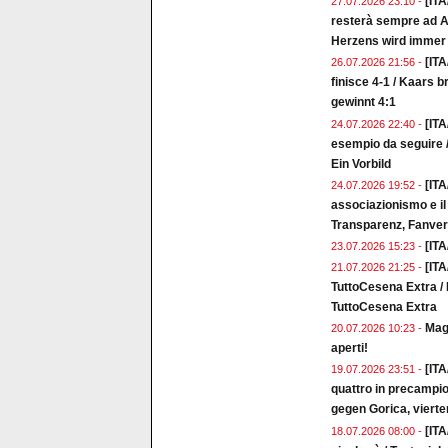
[ITA
27.07.2026 23:10 -
resterà sempre ad A
Herzens wird immer 
[ITA
26.07.2026 21:56 -
finisce 4-1 / Kaars 
gewinnt 4:1
[ITA
24.07.2026 22:40 -
esempio da seguire /
Ein Vorbild
[IT
24.07.2026 19:52 -
associazionismo e il
Transparenz, Fanver
[ITA
23.07.2026 15:23 -
[ITA
21.07.2026 21:25 -
TuttoCesena Extra / 
TuttoCesena Extra
Magl
20.07.2026 10:23 -
aperti!
[ITA
19.07.2026 23:51 -
quattro in precampio
gegen Gorica, vierte
[ITA
18.07.2026 08:00 -