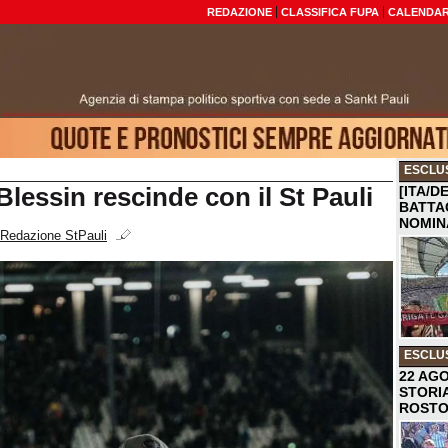
REDAZIONE
CLASSIFICA FUPA
CALENDAR
ESCLU
 Blessin rescinde con il St Pauli
[ITA/D
BATTA
NOMIN
Redazione StPauli
ESCLU
22 AGO
STORI
ROST