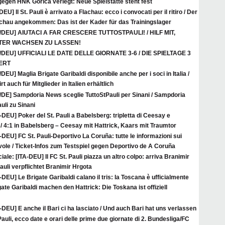
 gegen HNK Gorica verlegt: Neue Spielstätte steht fest
DEU] Il St. Pauli è arrivato a Flachau: ecco i convocati per il ritiro / Der
Flachau angekommen: Das ist der Kader für das Trainingslager
A/DEU] AIUTACI A FAR CRESCERE TUTTOSTPAULI! / HILF MIT,
ITER WACHSEN ZU LASSEN!
A/DEU] UFFICIALI LE DATE DELLE GIORNATE 3-6 / DIE SPIELTAGE 3
IERT
/DEU] Maglia Brigate Garibaldi disponibile anche per i soci in Italia /
t auch für Mitglieder in Italien erhältlich
A/DE] Sampdoria News sceglie TuttoStPauli per Sinani / Sampdoria
uli zu Sinani
-DEU] Poker del St. Pauli a Babelsberg: tripletta di Ceesay e
/ 4:1 in Babelsberg – Ceesay mit Hattrick, Kaars mit Traumtor
-DEU] FC St. Pauli-Deportivo La Coruña: tutte le informazioni sui
hevole / Ticket-Infos zum Testspiel gegen Deportivo de A Coruña
ciale: [ITA-DEU] Il FC St. Pauli piazza un altro colpo: arriva Branimir
auli verpflichtet Branimir Hrgota
-DEU] Le Brigate Garibaldi calano il tris: la Toscana è ufficialmente
igate Garibaldi machen den Hattrick: Die Toskana ist offiziell
-DEU] E anche il Bari ci ha lasciato / Und auch Bari hat uns verlassen
Pauli, ecco date e orari delle prime due giornate di 2. Bundesliga/FC