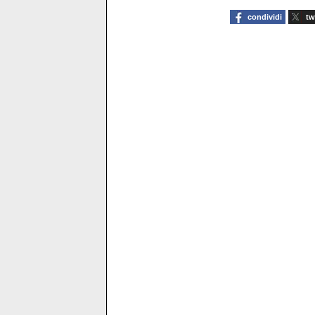
condividi
tw