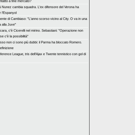
ntatto a fine mercato?
i Nunez cambia squadra. L'ex difensore del Verona ha
r l'Espanyol
gente di Cambiaso: "L'anno scorso vicino al City. O va in una
a alla Juve"
cara, c'è Cicerelli nel mirino. Sebastiani: "Operazione non
se c'è la possibilità"
sso non ci sono più dubbi: il Parma ha bloccato Romero.
definizione
erence League, tris dell'Ajax e Twente tennistico con gol di