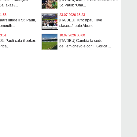
Saliakas /...
St. Pauli: “Una...
1:56
23.07.2026 15:23
ars illude il St. Pauli,
[ITA/DEU] Tuttostpauli live
nemouth...
stasera/heute Abend
3:51
18.07.2026 08:00
 St. Pauli cala il poker:
[ITA/DEU] Cambia la sede
rica,...
dell’amichevole con il Gorica:...