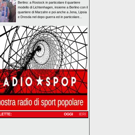
Berlino: a Rostock in particolare il quartiere
modello di Lichtenhagen, insieme a Berlino con il
quartiere di Marzahn e poi anche a Jena, Lipsia
e Dresda nel dopo guerra ed in particolare...
 LETTE:
OGGI
IERI