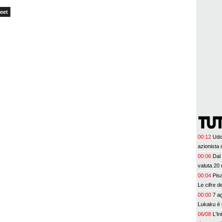
eet
00:12
Udo
azionista 
00:06
Dal 
valuta 20 
00:04
Pis
Le cifre d
00:00
7 ag
Lukaku è 
06/08
L'In