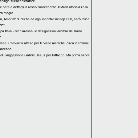
spinge sull'acceleratore
 nera e dettagli in rosso fluorescente. Il Milan ufficializza la
za maglia
n, Amorim: "Critiche ad ogni incontro nei top club, sarò felice
rle"
a Italia Frecciarossa, le designazioni arbitrali del turno
e
sea, Chavarria atteso per le visite mediche: circa 20 milioni
allecano
oli, suggestione Gabriel Jesus per l'attacco. Ma prima serve