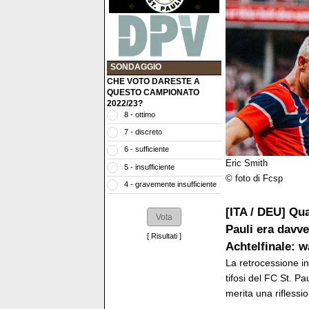
SONDAGGIO
CHE VOTO DARESTE A
QUESTO CAMPIONATO
2022/23?
8 - ottimo
7 - discreto
6 - sufficiente
Eric Smith
5 - insufficiente
© foto di Fcsp
4 - gravemente insufficiente
[ITA / DEU] Qua
Pauli era davv
[
Risultati
]
Achtelfinale: w
La retrocessione in
tifosi del FC St. P
merita una riflessi