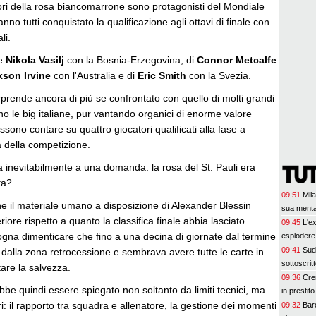
ori della rosa biancomarrone sono protagonisti del Mondiale
hanno tutti conquistato la qualificazione agli ottavi di finale con
li.
re
Nikola Vasilj
con la Bosnia-Erzegovina, di
Connor Metcalfe
kson Irvine
con l'Australia e di
Eric Smith
con la Svezia.
rende ancora di più se confrontato con quello di molti grandi
no le big italiane, pur vantando organici di enorme valore
ono contare su quattro giocatori qualificati alla fase a
a della competizione.
 inevitabilmente a una domanda: la rosa del St. Pauli era
ta?
09:51
Mil
e il materiale umano a disposizione di Alexander Blessin
sua mental
eriore rispetto a quanto la classifica finale abbia lasciato
09:45
L'e
ogna dimenticare che fino a una decina di giornate dal termine
esplodere 
09:41
SudT
ri dalla zona retrocessione e sembrava avere tutte le carte in
sottoscrit
are la salvezza.
09:36
Cre
rebbe quindi essere spiegato non soltanto da limiti tecnici, ma
in prestit
ri: il rapporto tra squadra e allenatore, la gestione dei momenti
09:32
Barc