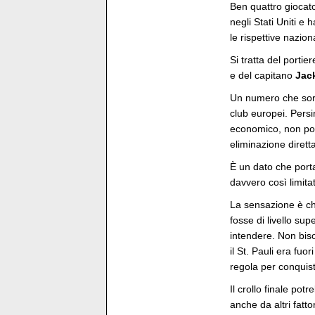
Ben quattro giocat
negli Stati Uniti e 
le rispettive naziona
Si tratta del portie
e del capitano
Jac
Un numero che sorp
club europei. Persi
economico, non poss
eliminazione dirett
È un dato che porta
davvero così limita
La sensazione è ch
fosse di livello sup
intendere. Non bis
il St. Pauli era fuo
regola per conquist
Il crollo finale pot
anche da altri fatto