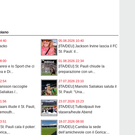
 piano
4:40
05.08.2026 10:40
Jacko
[ITA/DEU] Jackson Irvine lascia il FC
St. Pauli: il...
8:00
01.08.2026 22:34
resi e lo Sport che ci
[ITA/DEU] St. Pauli chiude la
ea e Di...
preparazione con un...
2:54
27.07.2026 23:10
ansson raccoglie
[ITA/DEU] Manolis Saliakas saluta il
Saliakas /...
St. Pauli: “Una...
1:56
23.07.2026 15:23
ars illude il St. Pauli,
[ITA/DEU] Tuttostpauli live
nemouth...
stasera/heute Abend
3:51
18.07.2026 08:00
 St. Pauli cala il poker:
[ITA/DEU] Cambia la sede
rica,...
dell’amichevole con il Gorica:...