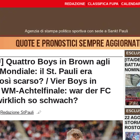
REDAZIONE
CLASSIFICA FUPA
CALENDAR
ESCLU
U] Quattro Boys in Brown agli
[ITA/D
BATTA
 Mondiale: il St. Pauli era
NOMIN
osì scarso? / Vier Boys in
WM-Achtelfinale: war der FC
 wirklich so schwach?
ESCLU
i
Redazione StPauli
22 AGO
STORI
ROST