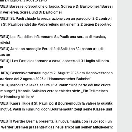
al 24 luglio al 3 agosto 1943
/DEU]Baresi e lo Sport che ci lascia, Scirea e Di Bartolomei / Baresi
ir verlieren, Scirea und Di Bartolomei
/DEU] St. Pauli chiude la preparazione con un pareggio: 2-2 contro il
/ St. Pauli beendet die Vorbereitung mit einem 2:2 gegen Deportivo
/DEU] Los Fastidios infiammano St. Pauli: una serata di musica,
ndivisi
/DEU] Jansson raccoglie l’eredità di Saliakas / Jansson tritt die
kas an
/DEU] I Los Fastidios tornano a casa: concerto il 31 luglio all'Indra
go
U/ITA] Gedenkveranstaltung am 2. August 2026 am Hannoverschen
azione del 2 agosto 2026 all’Hannoverscher Bahnhof
/DEU] Manolis Saliakas saluta il St. Pauli: “Una parte del mio cuore
mburgo” | Manolis Saliakas verabschiedet sich: „Ein Teil meines
in Hamburg bleiben“
/DEU] Kaars illude il St. Pauli, poi il Bournemouth fa valere la qualità:
bringt St. Pauli in Führung, doch Bournemouth zeigt seine Klasse und
/DEU] Il Werder Brema presenta la nuova maglia con i suoi soci: un
 Werder Bremen präsentiert das neue Trikot mit seinen Mitgliedern: