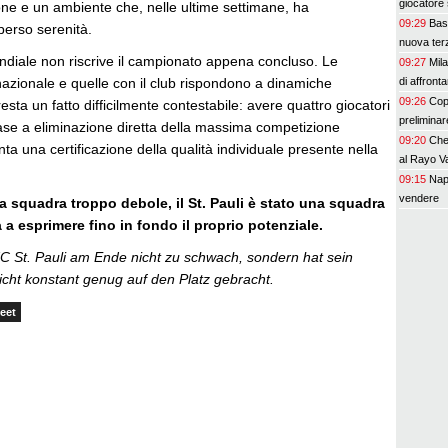
giocatore 
ione e un ambiente che, nelle ultime settimane, ha
09:29
Base
erso serenità.
nuova ter
ndiale non riscrive il campionato appena concluso. Le
09:27
Mila
di affronta
nazionale e quelle con il club rispondono a dinamiche
09:26
Copp
 resta un fatto difficilmente contestabile: avere quattro giocatori
preliminar
fase a eliminazione diretta della massima competizione
09:20
Chel
a una certificazione della qualità individuale presente nella
al Rayo V
09:15
Nap
vendere
a squadra troppo debole, il St. Pauli è stato una squadra
 a esprimere fino in fondo il proprio potenziale.
 FC St. Pauli am Ende nicht zu schwach, sondern hat sein
nicht konstant genug auf den Platz gebracht.
eet