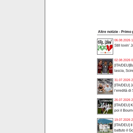
Altre notizie - Primo
06.08.2026 1
Still lovin’ 
02.08.2026 0
[ITA/DEU]Ba
lascia, Scir
31.07.2026 2
[ITA/DEU] J
l’eredità di 
26.07.2026 2
[ITA/DEU] Ka
poi il Bour
19.07.2026 2
[ITA/DEU] Il
battuto il Go