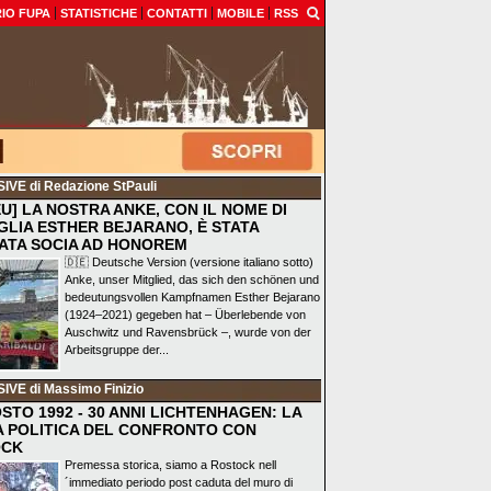
IO FUPA
STATISTICHE
CONTATTI
MOBILE
RSS
SIVE
di Redazione StPauli
EU] LA NOSTRA ANKE, CON IL NOME DI
GLIA ESTHER BEJARANO, È STATA
ATA SOCIA AD HONOREM
🇩🇪 Deutsche Version (versione italiano sotto)
Anke, unser Mitglied, das sich den schönen und
bedeutungsvollen Kampfnamen Esther Bejarano
(1924–2021) gegeben hat – Überlebende von
Auschwitz und Ravensbrück –, wurde von der
Arbeitsgruppe der...
SIVE
di Massimo Finizio
STO 1992 - 30 ANNI LICHTENHAGEN: LA
A POLITICA DEL CONFRONTO CON
OCK
Premessa storica, siamo a Rostock nell
´immediato periodo post caduta del muro di