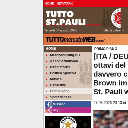
HOME
NETWORK
Venerdì 07 agosto 2026
Utenti online: 1
HOME
PRIMO PIANO
[ITA / DE
Merchandising BG
Associazionismo
ottavi del
Pirati storici
davvero c
Politica sportiva
Musica
Brown im 
Esclusive
St. Pauli
Primo piano
Sport di base
27.06.2026 23:13
d
Mi Piace
Segui