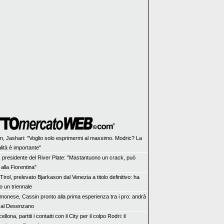
an, Jashari: "Voglio solo esprimermi al massimo. Modric? La
ità è importante"
x presidente del River Plate: "Mastantuono un crack, può
alla Fiorentina"
irol, prelevato Bjarkason dal Venezia a titolo definitivo: ha
to un triennale
monese, Cassin pronto alla prima esperienza tra i pro: andrà
o al Desenzano
ellona, partiti i contatti con il City per il colpo Rodri: il