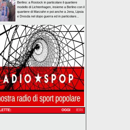
Berlino: a Rostock in particolare il quartiere
modello di Lichtenhagen, insieme a Berlino con il
quartiere di Marzahn e poi anche a Jena, Lipsia
e Dresda nel dopo guerra ed in particolare...
 LETTE:
OGGI
IERI