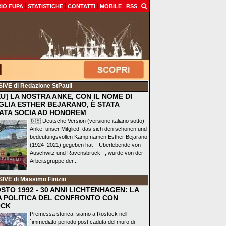
IO FUPA
STATISTICHE
CONTATTI
MOBILE
RSS
SIVE
di Redazione StPauli
EU] LA NOSTRA ANKE, CON IL NOME DI
GLIA ESTHER BEJARANO, È STATA
ATA SOCIA AD HONOREM
🇩🇪 Deutsche Version (versione italiano sotto)
Anke, unser Mitglied, das sich den schönen und
bedeutungsvollen Kampfnamen Esther Bejarano
(1924–2021) gegeben hat – Überlebende von
Auschwitz und Ravensbrück –, wurde von der
Arbeitsgruppe der...
SIVE
di Massimo Finizio
STO 1992 - 30 ANNI LICHTENHAGEN: LA
A POLITICA DEL CONFRONTO CON
OCK
Premessa storica, siamo a Rostock nell
´immediato periodo post caduta del muro di