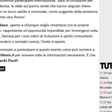
numerosi partecipanti internazionali. Sarà un'occasione per
'infanzia, le sfide sul panno verde che hanno segnato intere
n un tocco adulto e conviviale, come suggerito dalla presenza
nche vino Rosso".
liaco
, aperto a chiunque voglia cimentarsi con le proprie
o, rappresenta un'opportunità imperdibile per immergersi nella
i, famosa per i suoi valori di inclusione e spirito comunitario.
ocatori o semplici curiosi, l'invito è aperto.
eressato a partecipare a questo evento unico può scrivere a
libero.it
per ricevere tutte le informazioni necessarie. E che
ankt Pauli!
eet
17:39
Lazi
Vienna
17:34
Ped
Ma andava
17:29
La 
fiducia in 
17:27
Vis 
a titolo def