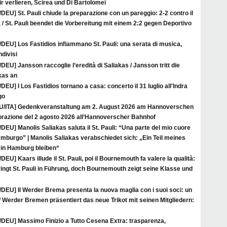
ir verlieren, Scirea und Di Bartolomei
/DEU] St. Pauli chiude la preparazione con un pareggio: 2-2 contro il
/ St. Pauli beendet die Vorbereitung mit einem 2:2 gegen Deportivo
/DEU] Los Fastidios infiammano St. Pauli: una serata di musica,
ndivisi
/DEU] Jansson raccoglie l’eredità di Saliakas / Jansson tritt die
kas an
/DEU] I Los Fastidios tornano a casa: concerto il 31 luglio all'Indra
go
U/ITA] Gedenkveranstaltung am 2. August 2026 am Hannoverschen
azione del 2 agosto 2026 all’Hannoverscher Bahnhof
/DEU] Manolis Saliakas saluta il St. Pauli: “Una parte del mio cuore
mburgo” | Manolis Saliakas verabschiedet sich: „Ein Teil meines
in Hamburg bleiben“
/DEU] Kaars illude il St. Pauli, poi il Bournemouth fa valere la qualità:
bringt St. Pauli in Führung, doch Bournemouth zeigt seine Klasse und
/DEU] Il Werder Brema presenta la nuova maglia con i suoi soci: un
 Werder Bremen präsentiert das neue Trikot mit seinen Mitgliedern:
A/DEU] Massimo Finizio a Tutto Cesena Extra: trasparenza,