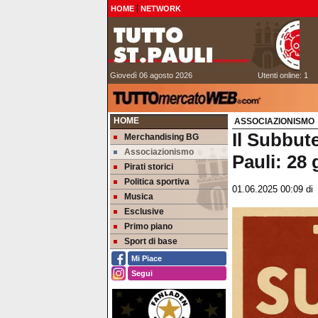
HOME
NETWORK
Giovedì 06 agosto 2026
Utenti online: 1
HOME
ASSOCIAZIONISMO
Il Subbute
Merchandising BG
Associazionismo
Pauli: 28
Pirati storici
Politica sportiva
01.06.2025 00:09
d
Musica
Esclusive
Primo piano
Sport di base
Mi Piace
Segui