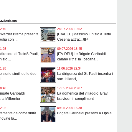
ciazionismo
2:40
24.07.2026 19:52
l Werder Brema presenta
[ITA/DEU] Massimo Finizio a Tutto
lia con i...
Cesena Extra:...
1:25
09.07.2026 18:45
 direttore di TuttoStPauli,
[ITA-DEU] Le Brigate Garibaldi
izio,...
calano il tris: la Toscana...
1:28
11.06.2026 22:34
 storie simili delle due
La dirigenza del St. Pauli incontra i
...
soci: bilanci,...
0:40
17.05.2026 23:07
rigate Garibaldi
La domenica del villaggio: Bravi,
e a Millerntor
bravissimi, complimenti
2:02
09.05.2026 16:38
temente da come finirà
Brigate Garibaldi presenti a Lipsia
novate la...