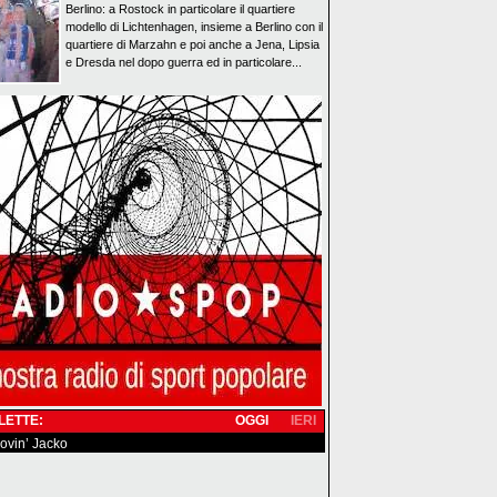
Berlino: a Rostock in particolare il quartiere
modello di Lichtenhagen, insieme a Berlino con il
quartiere di Marzahn e poi anche a Jena, Lipsia
e Dresda nel dopo guerra ed in particolare...
 LETTE:
OGGI
IERI
 lovin’ Jacko