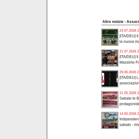
Altre notizie - Asso
24.07.2026 2
[ITA/DEU] I
la nuova mag
21.07.2026 2
[ITA/DEU] Il
Massimo Fin
29.06.2026 2
[ITA/DEU] Le
associazioni
21.05.2026 2
Sabato le B
protagonist
14.05.2026 2
Indipenden
sabato - rin