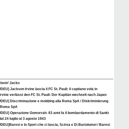
l lovin’ Jacko
/DEU] Jackson Irvine lascia il FC St. Pauli: il capitano vola in
rvine verlässt den FC St. Pauli: Der Kapitän wechselt nach Japan
A/DEU] Discriminazione e mobbing alla Roma SpA / Diskriminierung
r Roma SpA
A/DEU] Operazione Gomorrah: 83 anni fa il bombardamento di Sankt
al 24 luglio al 3 agosto 1943
/DEU]Baresi e lo Sport che ci lascia, Scirea e Di Bartolomei / Baresi