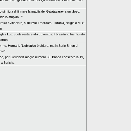
mande è l'8° giocatore ne LaLiga a sfondare il muro dei 100
 si rifiuta di firmare la maglia del Galatasaray a un tifoso:
ndo lo stupido..."
reke svincolato, si muove il mercato: Turchia, Belgio e MLS
ra
las Luiz vuole restare alla Juventus: il brasiliano ha rifiutato
verton
rmo, Hernani: "L'obiettivo è chiaro, ma in Serie B non ci
ite"
ce, per Geubbels maglia numero 69. Banda conserva la 19,
 a Berisha