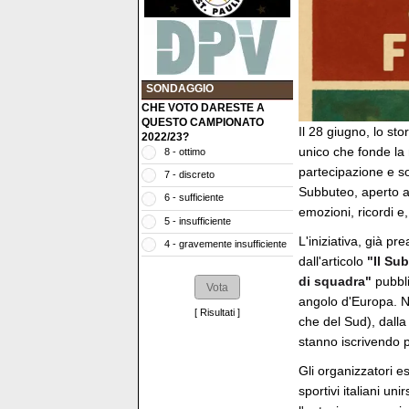
SONDAGGIO
CHE VOTO DARESTE A
QUESTO CAMPIONATO
Il 28 giugno, lo sto
2022/23?
unico che fonde la
8 - ottimo
partecipazione e so
7 - discreto
Subbuteo, aperto a 
6 - sufficiente
emozioni, ricordi e
5 - insufficiente
L'iniziativa, già p
4 - gravemente insufficiente
dall'articolo
"Il Su
di squadra"
pubbli
angolo d'Europa. N
[
Risultati
]
che del Sud), dalla 
stanno iscrivendo 
Gli organizzatori e
sportivi italiani un