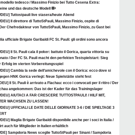
 modello tedesco / Massimo Finizio bei Tutto Cesena Extra:
eine und das deutsche Modell
/DEU] Tuttostpauli live stasera/heute Abend
/DEU] Il direttore di TuttoStPauli, Massimo Finizio, ospite di
Der Chefredakteur von TuttoStPauli, Massimo Finizio, zu Gast bei
ia ufficiale Brigate Garibaldi FC St. Pauli: gli ordini sono ancora
/DEU] Il St. Pauli cala il poker: battuto il Gorica, quarta vittoria su
nato / Der FC St. Pauli macht den perfekten Testspielstart: Sieg
r Erfolg im vierten Vorbereitungsspiel
/DEU] Cambia la sede dell’amichevole con il Gorica: ecco dove si
 gegen HNK Gorica verlegt: Neue Spielstätte steht fest
DEU] Il St. Pauli è arrivato a Flachau: ecco i convocati per il ritiro / Der
Flachau angekommen: Das ist der Kader für das Trainingslager
A/DEU] AIUTACI A FAR CRESCERE TUTTOSTPAULI! / HILF MIT,
ITER WACHSEN ZU LASSEN!
A/DEU] UFFICIALI LE DATE DELLE GIORNATE 3-6 / DIE SPIELTAGE 3
IERT
/DEU] Maglia Brigate Garibaldi disponibile anche per i soci in Italia /
t auch für Mitglieder in Italien erhältlich
A/DE] Sampdoria News sceglie TuttoStPauli per Sinani / Sampdoria