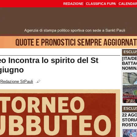
REDAZIONE
CLASSIFICA FUPA
CALENDAR
ESCLU
o Incontra lo spirito del St
[ITA/D
BATTA
 giugno
NOMIN
i
Redazione StPauli
ESCLU
22 AGO
STORI
ROST