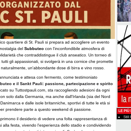
rico quartiere di St. Pauli si prepara ad accogliere un evento
 nostalgia del
Subbuteo
con l'inconfondibile atmosfera di
lidarietà che contraddistingue il club anseatico. Un torneo di
tutti gli appassionati, si svolgerà in una cornice che promette
, naturalmente, un'abbondante dose di birra e vino rosso.
reannunciata e attesa con fermento, come testimoniato
bbuteo e il Sankt Pauli: passione, partecipazione e spirito
cato su Tuttostpauli.com, sta raccogliendo adesioni da ogni
on solo dalla Germania, ma anche dall'Irlanda (sia del Nord
Danimarca e dalle isole britanniche, sportivi di tutte le età si
per prendere parte a questo weekend di passione.
LE PIÙ
Still
sprimono il desiderio di vedere una folta rappresentanza di
irsi alla festa, vivendo l'esperienza dello stadio e condividendo