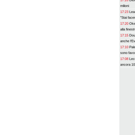
17:26
Dio
milioni
17:23
Leao
"Stai face
17:20
Oke
alla finest
17:15
Doug
anche l'E
17:10
Pale
sono favor
17:08
Lec
ancora 10