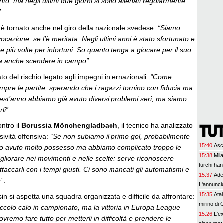
nto, ma negli ultimi due giorni si sono allenati regolarmente:
”
.
è tornato anche nel giro della nazionale svedese:
“Siamo
vocazione, se l’è meritata. Negli ultimi anni è stato sfortunato e
e più volte per infortuni. So quanto tenga a giocare per il suo
a anche scendere in campo”
.
to del rischio legato agli impegni internazionali:
“Come
mpre le partite, sperando che i ragazzi tornino con fiducia ma
uest’anno abbiamo già avuto diversi problemi seri, ma siamo
li”
.
ontro il
Borussia Mönchengladbach
, il tecnico ha analizzato
sività offensiva:
“Se non subiamo il primo gol, probabilmente
15:40
Asco
mo avuto molto possesso ma abbiamo complicato troppo le
15:38
Mila
liorare nei movimenti e nelle scelte: serve riconoscere
turchi han
ttaccarli con i tempi giusti. Ci sono mancati gli automatismi e
15:37
Ade
e”
.
L'annuncio
15:35
Ata
sin si aspetta una squadra organizzata e difficile da affrontare:
mirino di G
ccolo calo in campionato, ma la vittoria in Europa League
15:26
L'e
ovremo fare tutto per metterli in difficoltà e prendere le