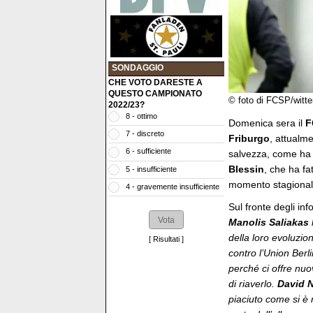
SONDAGGIO
CHE VOTO DARESTE A
QUESTO CAMPIONATO
© foto di FCSP/witte
2022/23?
8 - ottimo
Domenica sera il
F
7 - discreto
Friburgo
, attualme
6 - sufficiente
salvezza, come ha 
Blessin
, che ha fa
5 - insufficiente
momento stagional
4 - gravemente insufficiente
Sul fronte degli inf
Manolis Saliakas
della loro evoluzi
[
Risultati
]
contro l’Union Ber
perché ci offre nuo
di riaverlo.
David 
piaciuto come si è