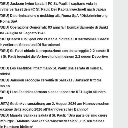
/DEU] Jackson Irvine lascia il FC St. Pauli: il capitano vola in
rvine verlässt den FC St. Pauli: Der Kapitän wechselt nach Japan
A/DEU] Discriminazione e mobbing alla Roma SpA / Diskriminierung
r Roma SpA
A/DEU] Operazione Gomorrah: 83 anni fa il bombardamento di Sankt
al 24 luglio al 3 agosto 1943
/DEU]Baresi e lo Sport che ci lascia, Scirea e Di Bartolomei / Baresi
ir verlieren, Scirea und Di Bartolomei
/DEU] St. Pauli chiude la preparazione con un pareggio: 2-2 contro il
/ St. Pauli beendet die Vorbereitung mit einem 2:2 gegen Deportivo
/DEU] Los Fastidios infiammano St. Pauli: una serata di musica,
ndivisi
/DEU] Jansson raccoglie l’eredità di Saliakas / Jansson tritt die
kas an
/DEU] I Los Fastidios tornano a casa: concerto il 31 luglio all'Indra
go
U/ITA] Gedenkveranstaltung am 2. August 2026 am Hannoverschen
azione del 2 agosto 2026 all’Hannoverscher Bahnhof
/DEU] Manolis Saliakas saluta il St. Pauli: “Una parte del mio cuore
mburgo” | Manolis Saliakas verabschiedet sich: „Ein Teil meines
in Hamburg bleiben“