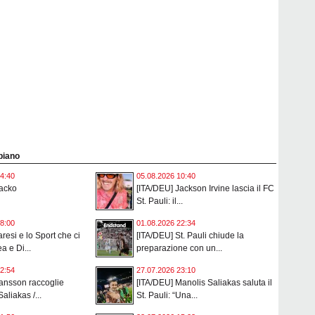
 piano
4:40
05.08.2026 10:40
Jacko
[ITA/DEU] Jackson Irvine lascia il FC
St. Pauli: il...
8:00
01.08.2026 22:34
resi e lo Sport che ci
[ITA/DEU] St. Pauli chiude la
ea e Di...
preparazione con un...
2:54
27.07.2026 23:10
ansson raccoglie
[ITA/DEU] Manolis Saliakas saluta il
Saliakas /...
St. Pauli: “Una...