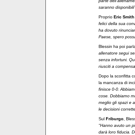
parte dell’allename
saranno disponibili
Proprio
Eric Smith
felici della sua con
ha dovuto rinunciar
Paese, spero poss
Blessin ha poi parla
allenatore segui se
senza infortuni. Q
riusciti a compensar
Dopo la sconfitta c
la mancanza di inci
finisce 0-0. Abbia
cose. Dobbiamo mig
meglio gli spazi e a
le decisioni corrett
Sul
Friburgo
, Bles
“Hanno avuto un pi
darà loro fiducia. D