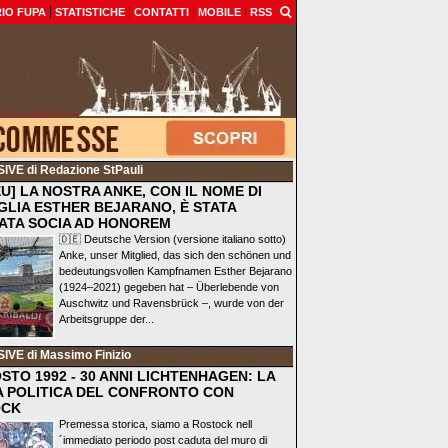
IO FUPA
STATISTICHE
CONTATTI
MOBILE
RSS
SIVE
di Redazione StPauli
EU] LA NOSTRA ANKE, CON IL NOME DI
GLIA ESTHER BEJARANO, È STATA
ATA SOCIA AD HONOREM
🇩🇪 Deutsche Version (versione italiano sotto)
Anke, unser Mitglied, das sich den schönen und
bedeutungsvollen Kampfnamen Esther Bejarano
(1924–2021) gegeben hat – Überlebende von
Auschwitz und Ravensbrück –, wurde von der
Arbeitsgruppe der...
SIVE
di Massimo Finizio
STO 1992 - 30 ANNI LICHTENHAGEN: LA
A POLITICA DEL CONFRONTO CON
OCK
Premessa storica, siamo a Rostock nell
´immediato periodo post caduta del muro di