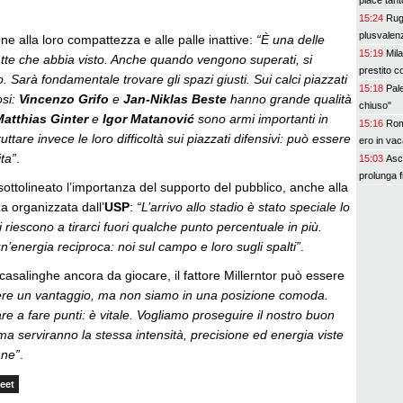
piace tant
15:24
Rugg
plusvalenz
one alla loro compattezza e alle palle inattive:
“È una delle
15:19
Mila
te che abbia visto. Anche quando vengono superati, si
prestito co
. Sarà fondamentale trovare gli spazi giusti. Sui calci piazzati
15:18
Pale
osi:
Vincenzo Grifo
e
Jan-Niklas Beste
hanno grande qualità
chiuso"
atthias Ginter
e
Igor Matanović
sono armi importanti in
15:16
Roma
tare invece le loro difficoltà sui piazzati difensivi: può essere
ero in va
ita”
.
15:03
Asc
prolunga 
 sottolineato l’importanza del supporto del pubblico, anche alla
za organizzata dall’
USP
:
“L’arrivo allo stadio è stato speciale lo
i riescono a tirarci fuori qualche punto percentuale in più.
energia reciproca: noi sul campo e loro sugli spalti”
.
casalinghe ancora da giocare, il fattore Millerntor può essere
re un vantaggio, ma non siamo in una posizione comoda.
 a fare punti: è vitale. Vogliamo proseguire il nostro buon
 serviranno la stessa intensità, precisione ed energia viste
ane”
.
eet