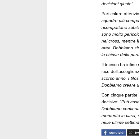
decisioni giuste”
.
Particolare attenzi
squadre più compat
ricompattano subito
sono molto pericol
nei cross, mentre
M
area. Dobbiamo sfrut
la chiave della part
Il tecnico ha infine
luce dell’accoglien
scorso anno. I tifos
Dobbiamo creare un’
Con cinque partite 
decisivo:
“Può esse
Dobbiamo continuare
momento in casa, ma
nelle ultime settim
condividi
tw