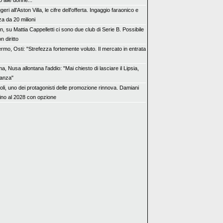
o alle donne..."
eri all'Aston Villa, le cifre dell'offerta. Ingaggio faraonico e
a da 20 milioni
n, su Mattia Cappelletti ci sono due club di Serie B. Possibile
n diritto
rmo, Osti: "Strefezza fortemente voluto. Il mercato in entrata
, Nusa allontana l'addio: "Mai chiesto di lasciare il Lipsia,
canza"
oli, uno dei protagonisti delle promozione rinnova. Damiani
fino al 2028 con opzione