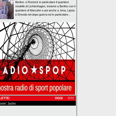
Berlino: a Rostock in particolare il quartiere
modello di Lichtenhagen, insieme a Berlino con il
quartiere di Marzahn e poi anche a Jena, Lipsia
e Dresda nel dopo guerra ed in particolare...
 LETTE:
OGGI
IERI
 lovin’ Jacko