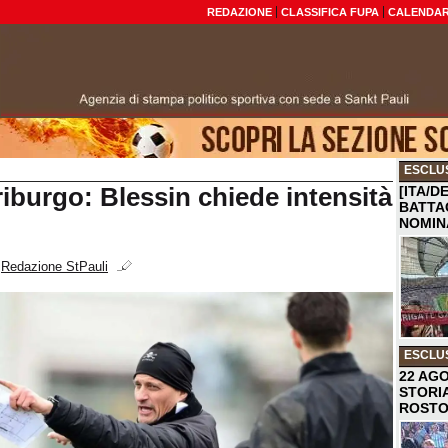
REDAZIONE
CLASSIFICA FUPA
CALENDAR
ESCLU
riburgo: Blessin chiede intensità
[ITA/D
BATTA
NOMIN
i
Redazione StPauli
ESCLU
22 AGO
STORI
ROST