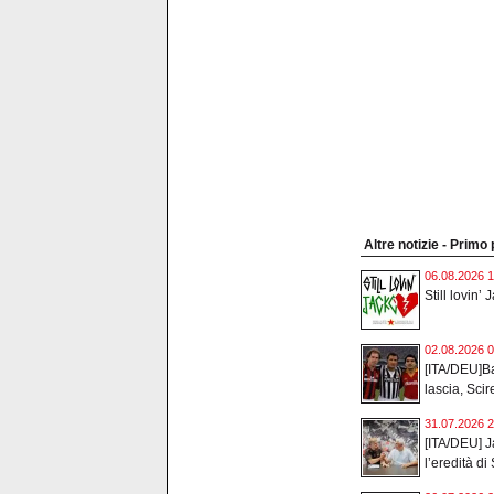
Altre notizie - Primo
06.08.2026 1
Still lovin’ 
02.08.2026 0
[ITA/DEU]Ba
lascia, Scir
31.07.2026 2
[ITA/DEU] J
l’eredità di 