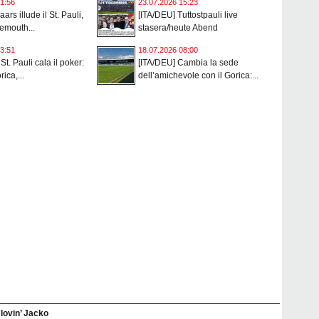
1:56
23.07.2026 15:23
ars illude il St. Pauli,
[ITA/DEU] Tuttostpauli live
nemouth...
stasera/heute Abend
3:51
18.07.2026 08:00
 St. Pauli cala il poker:
[ITA/DEU] Cambia la sede
rica,...
dell’amichevole con il Gorica:...
l lovin’ Jacko