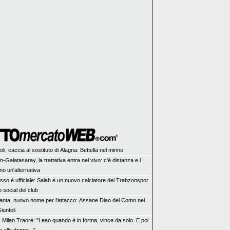
li, caccia al sostituto di Alagna: Bettella nel mirino
n-Galatasaray, la trattativa entra nel vivo: c'è distanza e i
no un'alternativa
sso è ufficiale: Salah è un nuovo calciatore del Trabzonspor.
 social del club
lanta, nuovo nome per l'attacco: Assane Diao del Como nel
iuntoli
x Milan Traorè: "Leao quando è in forma, vince da solo. E poi