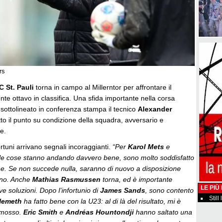
rs
C St. Pauli
torna in campo al Millerntor per affrontare il
nte ottavo in classifica. Una sfida importante nella corsa
sottolineato in conferenza stampa il tecnico
Alexander
tto il punto su condizione della squadra, avversario e
e.
ortuni arrivano segnali incoraggianti.
“Per
Karol Mets
e
le cose stanno andando davvero bene, sono molto soddisfatto
one. Se non succede nulla, saranno di nuovo a disposizione
lino. Anche
Mathias Rasmussen
torna, ed è importante
LE PIÙ
ve soluzioni. Dopo l’infortunio di
James Sands
, sono contento
Still
Nemeth
ha fatto bene con la U23: al di là del risultato, mi è
 mosso.
Eric Smith
e
Andréas Hountondji
hanno saltato una