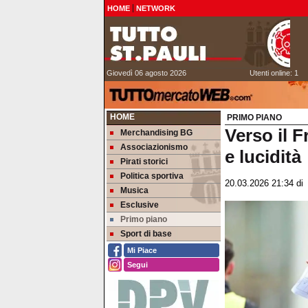
HOME
NETWORK
Giovedì 06 agosto 2026
Utenti online: 1
HOME
PRIMO PIANO
Verso il F
Merchandising BG
Associazionismo
e lucidità
Pirati storici
Politica sportiva
20.03.2026 21:34
d
Musica
Esclusive
Primo piano
Sport di base
Mi Piace
Segui