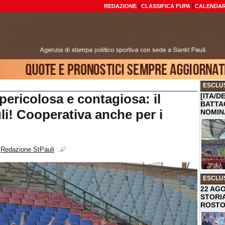
REDAZIONE
CLASSIFICA FUPA
CALENDAR
ESCLU
pericolosa e contagiosa: il
[ITA/D
BATTA
li! Cooperativa anche per i
NOMIN
i
Redazione StPauli
ESCLU
22 AGO
STORI
ROST