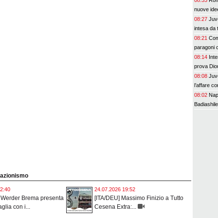
08:33
Rom
nuove ide
08:27
Juve
intesa da 
08:21
Com
paragoni 
08:14
Inte
prova Dio
08:08
Juv
l’affare co
08:02
Napo
Badiashile
ciazionismo
2:40
24.07.2026 19:52
l Werder Brema presenta
[ITA/DEU] Massimo Finizio a Tutto
lia con i...
Cesena Extra:...