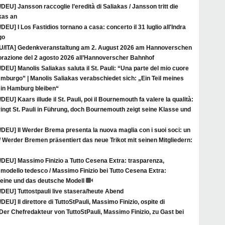
/DEU] Jansson raccoglie l’eredità di Saliakas / Jansson tritt die
kas an
/DEU] I Los Fastidios tornano a casa: concerto il 31 luglio all'Indra
go
U/ITA] Gedenkveranstaltung am 2. August 2026 am Hannoverschen
azione del 2 agosto 2026 all’Hannoverscher Bahnhof
/DEU] Manolis Saliakas saluta il St. Pauli: “Una parte del mio cuore
mburgo” | Manolis Saliakas verabschiedet sich: „Ein Teil meines
in Hamburg bleiben“
/DEU] Kaars illude il St. Pauli, poi il Bournemouth fa valere la qualità:
bringt St. Pauli in Führung, doch Bournemouth zeigt seine Klasse und
/DEU] Il Werder Brema presenta la nuova maglia con i suoi soci: un
 Werder Bremen präsentiert das neue Trikot mit seinen Mitgliedern:
A/DEU] Massimo Finizio a Tutto Cesena Extra: trasparenza,
 modello tedesco / Massimo Finizio bei Tutto Cesena Extra:
eine und das deutsche Modell
/DEU] Tuttostpauli live stasera/heute Abend
/DEU] Il direttore di TuttoStPauli, Massimo Finizio, ospite di
Der Chefredakteur von TuttoStPauli, Massimo Finizio, zu Gast bei