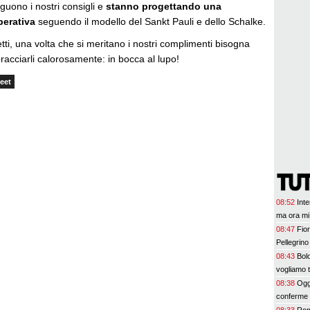
eguono i nostri consigli e
stanno progettando una
erativa
seguendo il modello del Sankt Pauli e dello Schalke.
etti, una volta che si meritano i nostri complimenti bisogna
acciarli calorosamente: in bocca al lupo!
eet
08:52
Inte
ma ora mi
08:47
Fior
Pellegrino 
08:43
Bol
vogliamo 
08:38
Oggi
conferme e