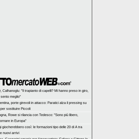
r, Calhanoglu: "Il trapianto di capelli? Mi hanno preso in giro,
 sento meglio"
entina, porte girevoli in attacco: Paratici alza il pressing su
per sostituire Piccoli
ogna, Rowe si rilancia con Tedesco: "Sono più libero,
tornare in Europa"
 giocherebbero così: le formazioni tipo delle 20 di A tra
 nuovi arrivi