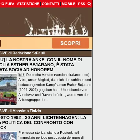
IO FUPA
STATISTICHE
CONTATTI
MOBILE
RSS
SIVE
di Redazione StPauli
EU] LA NOSTRA ANKE, CON IL NOME DI
GLIA ESTHER BEJARANO, È STATA
ATA SOCIA AD HONOREM
🇩🇪 Deutsche Version (versione italiano sotto)
Anke, unser Mitglied, das sich den schönen und
bedeutungsvollen Kampfnamen Esther Bejarano
(1924–2021) gegeben hat – Überlebende von
Auschwitz und Ravensbrück –, wurde von der
Arbeitsgruppe der...
SIVE
di Massimo Finizio
STO 1992 - 30 ANNI LICHTENHAGEN: LA
A POLITICA DEL CONFRONTO CON
OCK
Premessa storica, siamo a Rostock nell
´immediato periodo post caduta del muro di