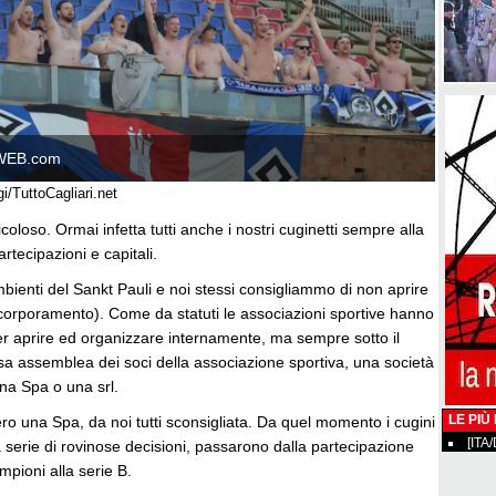
WEB.com
gi/TuttoCagliari.net
icoloso. Ormai infetta tutti anche i nostri cuginetti sempre alla
partecipazioni e capitali.
ambienti del Sankt Pauli e noi stessi consigliammo di non aprire
corporamento). Come da statuti le associazioni sportive hanno
oter aprire ed organizzare internamente, ma sempre sotto il
ssa assemblea dei soci della associazione sportiva, una società
 una Spa o una srl.
LE PIÙ
sero una Spa, da noi tutti sconsigliata. Da quel momento i cugini
[ITA
 serie di rovinose decisioni, passarono dalla partecipazione
mpioni alla serie B.