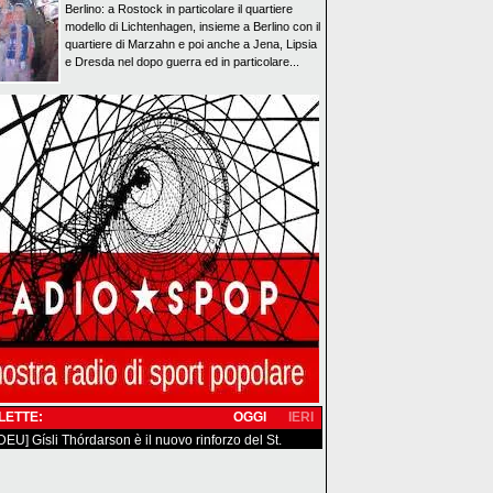
Berlino: a Rostock in particolare il quartiere
modello di Lichtenhagen, insieme a Berlino con il
quartiere di Marzahn e poi anche a Jena, Lipsia
e Dresda nel dopo guerra ed in particolare...
 LETTE:
OGGI
IERI
/DEU] Gísli Thórdarson è il nuovo rinforzo del St.