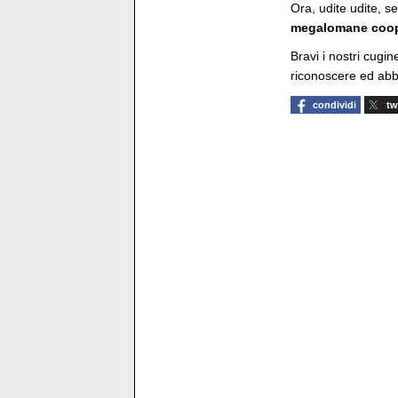
Ora, udite udite, s
megalomane coop
Bravi i nostri cugin
riconoscere ed abbr
condividi
tw