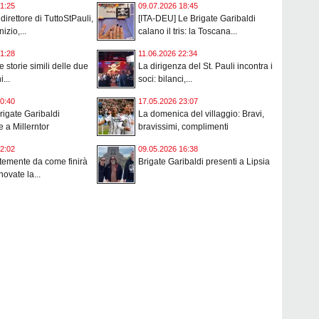
1:25
09.07.2026 18:45
 direttore di TuttoStPauli,
[ITA-DEU] Le Brigate Garibaldi
izio,...
calano il tris: la Toscana...
1:28
11.06.2026 22:34
 storie simili delle due
La dirigenza del St. Pauli incontra i
...
soci: bilanci,...
0:40
17.05.2026 23:07
rigate Garibaldi
La domenica del villaggio: Bravi,
e a Millerntor
bravissimi, complimenti
2:02
09.05.2026 16:38
temente da come finirà
Brigate Garibaldi presenti a Lipsia
novate la...