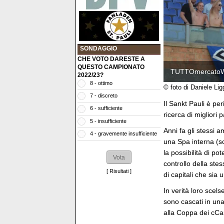
SONDAGGIO
CHE VOTO DARESTE A
QUESTO CAMPIONATO
TUTTOmercato
2022/23?
8 - ottimo
© foto di Daniele Lig
7 - discreto
Il Sankt Pauli è per
6 - sufficiente
ricerca di migliori 
5 - insufficiente
Anni fa gli stessi 
4 - gravemente insufficiente
una Spa interna (s
la possibilità di p
controllo della ste
[
Risultati
]
di capitali che sia
In verità loro scel
sono cascati in una
alla Coppa dei cCa