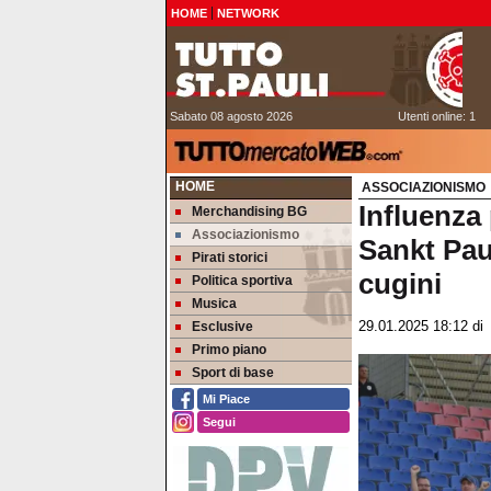
HOME
NETWORK
Sabato 08 agosto 2026
Utenti online: 1
HOME
ASSOCIAZIONISMO
Influenza 
Merchandising BG
Associazionismo
Sankt Pau
Pirati storici
cugini
Politica sportiva
Musica
Esclusive
29.01.2025 18:12
d
Primo piano
Sport di base
Mi Piace
Segui