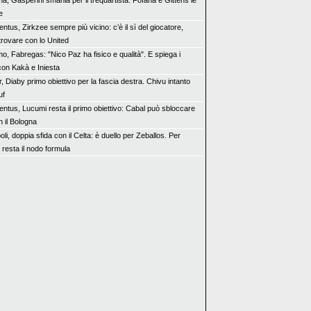
a, Gasperini smania per il trequartista: Fofana e Gittens le
e
ntus, Zirkzee sempre più vicino: c’è il sì del giocatore,
trovare con lo United
o, Fabregas: "Nico Paz ha fisico e qualità". E spiega i
con Kakà e Iniesta
r, Diaby primo obiettivo per la fascia destra. Chivu intanto
uf
entus, Lucumi resta il primo obiettivo: Cabal può sbloccare
n il Bologna
li, doppia sfida con il Celta: è duello per Zeballos. Per
 resta il nodo formula