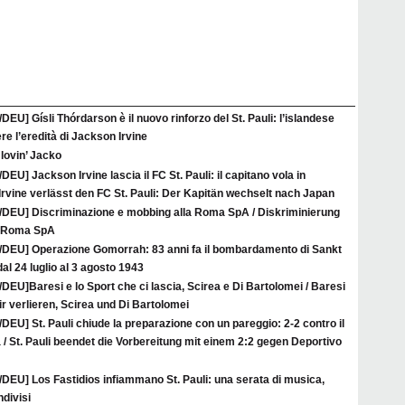
/DEU] Gísli Thórdarson è il nuovo rinforzo del St. Pauli: l’islandese
re l’eredità di Jackson Irvine
l lovin’ Jacko
/DEU] Jackson Irvine lascia il FC St. Pauli: il capitano vola in
rvine verlässt den FC St. Pauli: Der Kapitän wechselt nach Japan
A/DEU] Discriminazione e mobbing alla Roma SpA / Diskriminierung
r Roma SpA
A/DEU] Operazione Gomorrah: 83 anni fa il bombardamento di Sankt
al 24 luglio al 3 agosto 1943
/DEU]Baresi e lo Sport che ci lascia, Scirea e Di Bartolomei / Baresi
ir verlieren, Scirea und Di Bartolomei
/DEU] St. Pauli chiude la preparazione con un pareggio: 2-2 contro il
/ St. Pauli beendet die Vorbereitung mit einem 2:2 gegen Deportivo
/DEU] Los Fastidios infiammano St. Pauli: una serata di musica,
ndivisi