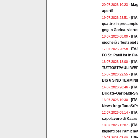
Magl
20.07.2026 10:23 -
aperti!
[ITA
19.07.2026 23:51 -
quattro in precampio
gegen Gorica, vierte
[ITA
18.07.2026 08:00 -
giocherà / Testspiel
ITA/
17.07.2026 20:58 -
FC St. Pauli ist in 
[IT
16.07.2026 18:00 -
TUTTOSTPAULI WE
[IT
15.07.2026 22:55 -
BIS 6 SIND TERMIN
[ITA
14.07.2026 20:46 -
Brigate-Garibaldi-Shir
[IT
13.07.2026 19:30 -
News fragt TuttoStPa
[ITA
12.07.2026 08:14 -
capolavoro di Kaars 
[ITA
10.07.2026 13:07 -
biglietti per l'amic
Uffi
10.07.2026 07:00 -