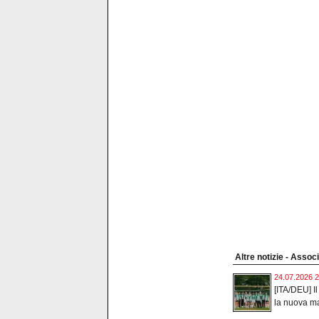
Altre notizie - Asso
24.07.2026 2
[ITA/DEU] I
la nuova mag