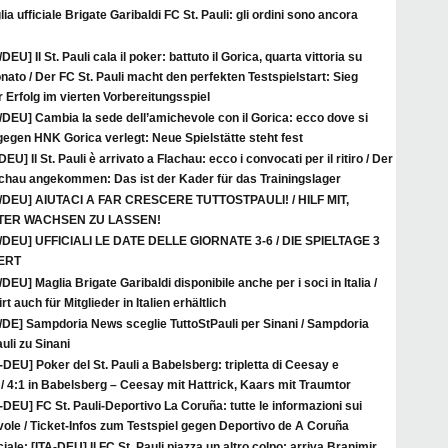
ia ufficiale Brigate Garibaldi FC St. Pauli: gli ordini sono ancora
/DEU] Il St. Pauli cala il poker: battuto il Gorica, quarta vittoria su
nato / Der FC St. Pauli macht den perfekten Testspielstart: Sieg
r Erfolg im vierten Vorbereitungsspiel
/DEU] Cambia la sede dell’amichevole con il Gorica: ecco dove si
 gegen HNK Gorica verlegt: Neue Spielstätte steht fest
DEU] Il St. Pauli è arrivato a Flachau: ecco i convocati per il ritiro / Der
Flachau angekommen: Das ist der Kader für das Trainingslager
A/DEU] AIUTACI A FAR CRESCERE TUTTOSTPAULI! / HILF MIT,
ITER WACHSEN ZU LASSEN!
A/DEU] UFFICIALI LE DATE DELLE GIORNATE 3-6 / DIE SPIELTAGE 3
IERT
/DEU] Maglia Brigate Garibaldi disponibile anche per i soci in Italia /
t auch für Mitglieder in Italien erhältlich
A/DE] Sampdoria News sceglie TuttoStPauli per Sinani / Sampdoria
uli zu Sinani
-DEU] Poker del St. Pauli a Babelsberg: tripletta di Ceesay e
/ 4:1 in Babelsberg – Ceesay mit Hattrick, Kaars mit Traumtor
-DEU] FC St. Pauli-Deportivo La Coruña: tutte le informazioni sui
hevole / Ticket-Infos zum Testspiel gegen Deportivo de A Coruña
ciale: [ITA-DEU] Il FC St. Pauli piazza un altro colpo: arriva Branimir